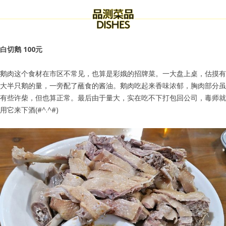
白切鹅 100元
鹅肉这个食材在市区不常见，也算是彩娥的招牌菜。一大盘上桌，估摸有
大半只鹅的量，一旁配了蘸食的酱油。鹅肉吃起来香味浓郁，胸肉部分虽
有些许柴，但也算正常。最后由于量大，实在吃不下打包回公司，毒师就
用它来下酒(#^.^#)