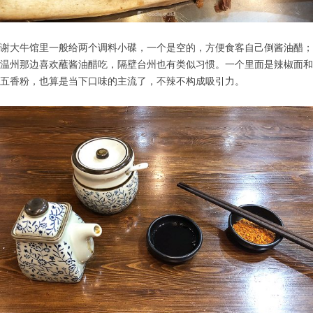
谢大牛馆里一般给两个调料小碟，一个是空的，方便食客自己倒酱油醋；
温州那边喜欢蘸酱油醋吃，隔壁台州也有类似习惯。一个里面是辣椒面和
五香粉，也算是当下口味的主流了，不辣不构成吸引力。