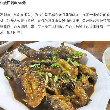
红烧汪刺鱼 50元
汪刺鱼（学名黄颡鱼）的特点是无鳞肉嫩且无肌间刺，江浙一带偏好的食
材，制作方式也很多样。彩娥的汪刺鱼先过油再红烧，鱼皮吃起来还带着
酥脆感，肉质细腻且嫩，基本没有土腥味，鱼肉入味酱汁咸甜带微辣，下
酒下饭都不错。