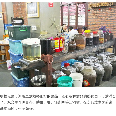
明档点菜，冰柜里放着搭配好的菜品，还有各种煮好的熟食卤味，满满当
当。水台里可见白条、螃蟹、虾、汪刺鱼等江河鲜。饭点陆续食客前来，
基本满座，生意颇好。