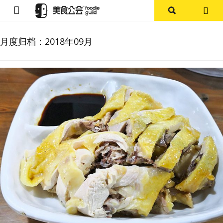
首页
月度归档：
2018年09月
论坛
探店报告
杭州
上海
其他
美食杂谈
资讯