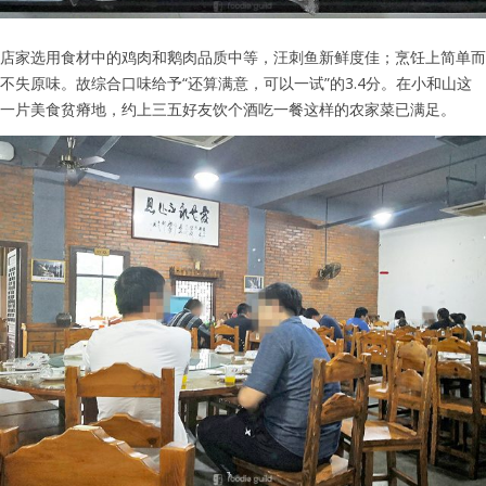
店家选用食材中的鸡肉和鹅肉品质中等，汪刺鱼新鲜度佳；烹饪上简单而
不失原味。故综合口味给予“还算满意，可以一试”的3.4分。在小和山这
一片美食贫瘠地，约上三五好友饮个酒吃一餐这样的农家菜已满足。