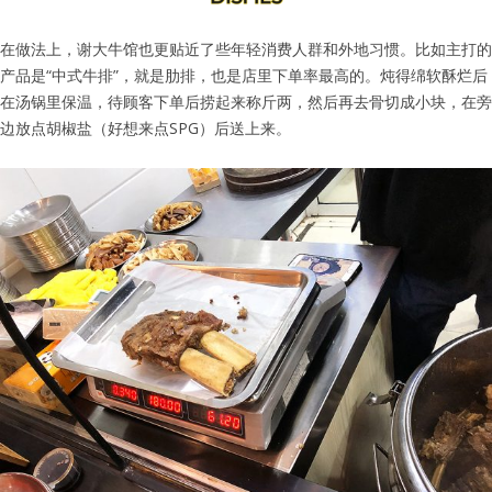
在做法上，谢大牛馆也更贴近了些年轻消费人群和外地习惯。比如主打的
产品是“中式牛排”，就是肋排，也是店里下单率最高的。炖得绵软酥烂后
在汤锅里保温，待顾客下单后捞起来称斤两，然后再去骨切成小块，在旁
边放点胡椒盐（好想来点SPG）后送上来。