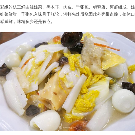
彩娥的杭三鲜由娃娃菜、黑木耳、肉皮、千张包、鹌鹑蛋、河虾组成。娃
娃菜鲜甜，千张包入味且千张软，河虾先炸后烧因此外壳带点脆，整体口
感咸鲜，味精多少还是有点。