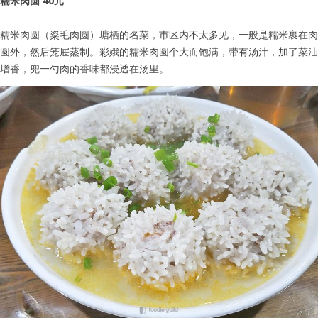
糯米肉圆 40元
糯米肉圆（粢毛肉圆）塘栖的名菜，市区内不太多见，一般是糯米裹在肉
圆外，然后笼屉蒸制。彩娥的糯米肉圆个大而饱满，带有汤汁，加了菜油
增香，兜一勺肉的香味都浸透在汤里。