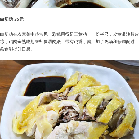
白切鸡 35元
白切鸡在农家菜中很常见，彩娥用得是三黄鸡，一份半只，皮黄带油带皮
冻，鸡肉全熟吃起来却皮滑肉嫩，带有鸡香，酱油加了鸡汤和糖调配过，
蘸食能提升口感。