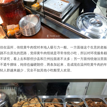
但在温州，传统黄牛肉馆对本地人吸引力一般。一方面做这个生意的老板
跳不出原先的思路，觉得黄牛肉馆就是寻常传统小吃，所以对环境服务颇
不讲究，看上去和那些沙县和兰州拉面差不太多；另一方面传统做法里面
不遮牛膻味，炖得也偏硬朗些，两条加起来，造成现在温州吃黄牛肉的年
轻人群越来越少，完全不如其他小吃般受人欢迎。