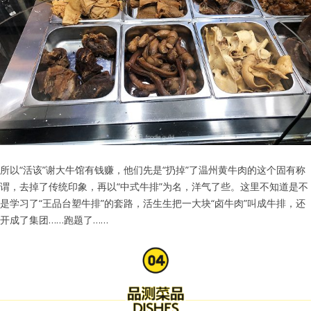
所以“活该”谢大牛馆有钱赚，他们先是“扔掉”了温州黄牛肉的这个固有称
谓，去掉了传统印象，再以“中式牛排”为名，洋气了些。这里不知道是不
是学习了“王品台塑牛排”的套路，活生生把一大块“卤牛肉”叫成牛排，还
开成了集团……跑题了……