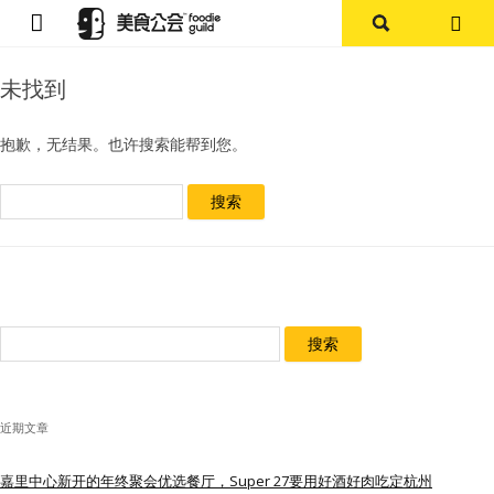
首页
未找到
论坛
抱歉，无结果。也许搜索能帮到您。
探店报告
搜
索：
杭州
上海
搜
其他
索：
美食杂谈
近期文章
资讯
嘉里中心新开的年终聚会优选餐厅，Super 27要用好酒好肉吃定杭州