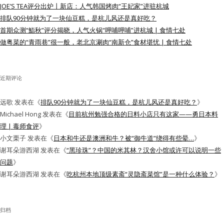
JOE’S TEA评分出炉丨新店：人气韩国烤肉“王妃家”进驻杭城
水区
排队90分钟就为了一块仙豆糕，是杭儿风还是真好吃？
首期众测“鮨秋”评分揭晓，人气火锅“呷哺呷哺”进杭城 | 食情七处
公会活动
做粤菜的“青雨巷”很一般，老北京涮肉“南新仓”食材堪忧 | 食情七处
信息发布
近期评论
悬赏测评
远歌
发表在《
排队90分钟就为了一块仙豆糕，是杭儿风还是真好吃？
》
私家厨房
Michael Hong
发表在《
目前杭州勉强合格的日料小店只有这家——勇日本料
理 | 毒师食评
》
小文栗子
发表在《
日本和牛还是澳洲和牛？被“御牛道”绕得有些晕…
》
谢耳朵游西湖
发表在《
“黑珍珠”？中国的米其林？汉舍小馆或许可以说明一些
问题
》
谢耳朵游西湖
发表在《
吃杭州本地顶级素斋“灵隐斋菜馆”是一种什么体验？
》
归档