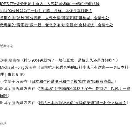
JOE’S TEA评分出炉丨新店：人气韩国烤肉“王妃家”进驻杭城
水区
排队90分钟就为了一块仙豆糕，是杭儿风还是真好吃？
首期众测“鮨秋”评分揭晓，人气火锅“呷哺呷哺”进杭城 | 食情七处
公会活动
做粤菜的“青雨巷”很一般，老北京涮肉“南新仓”食材堪忧 | 食情七处
信息发布
近期评论
悬赏测评
远歌
发表在《
排队90分钟就为了一块仙豆糕，是杭儿风还是真好吃？
》
私家厨房
Michael Hong
发表在《
目前杭州勉强合格的日料小店只有这家——勇日本料
理 | 毒师食评
》
小文栗子
发表在《
日本和牛还是澳洲和牛？被“御牛道”绕得有些晕…
》
谢耳朵游西湖
发表在《
“黑珍珠”？中国的米其林？汉舍小馆或许可以说明一些
问题
》
谢耳朵游西湖
发表在《
吃杭州本地顶级素斋“灵隐斋菜馆”是一种什么体验？
》
归档