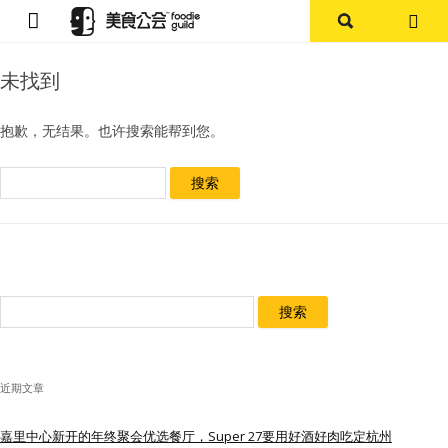
首页
未找到
论坛
抱歉，无结果。也许搜索能帮到您。
探店报告
搜
索：
杭州
上海
搜
其他
索：
美食杂谈
近期文章
资讯
嘉里中心新开的年终聚会优选餐厅，Super 27要用好酒好肉吃定杭州