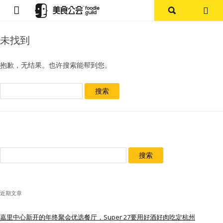
首页
未找到
论坛
抱歉，无结果。也许搜索能帮到您。
探店报告
搜
索：
杭州
上海
搜
其他
索：
美食杂谈
近期文章
资讯
嘉里中心新开的年终聚会优选餐厅，Super 27要用好酒好肉吃定杭州