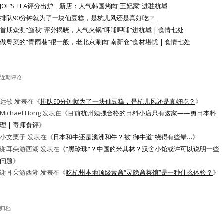
JOE’S TEA评分出炉丨新店：人气韩国烤肉“王妃家”进驻杭城
水区
排队90分钟就为了一块仙豆糕，是杭儿风还是真好吃？
首期众测“鮨秋”评分揭晓，人气火锅“呷哺呷哺”进杭城 | 食情七处
公会活动
做粤菜的“青雨巷”很一般，老北京涮肉“南新仓”食材堪忧 | 食情七处
信息发布
近期评论
悬赏测评
远歌
发表在《
排队90分钟就为了一块仙豆糕，是杭儿风还是真好吃？
》
私家厨房
Michael Hong
发表在《
目前杭州勉强合格的日料小店只有这家——勇日本料
理 | 毒师食评
》
小文栗子
发表在《
日本和牛还是澳洲和牛？被“御牛道”绕得有些晕…
》
谢耳朵游西湖
发表在《
“黑珍珠”？中国的米其林？汉舍小馆或许可以说明一些
问题
》
谢耳朵游西湖
发表在《
吃杭州本地顶级素斋“灵隐斋菜馆”是一种什么体验？
》
归档