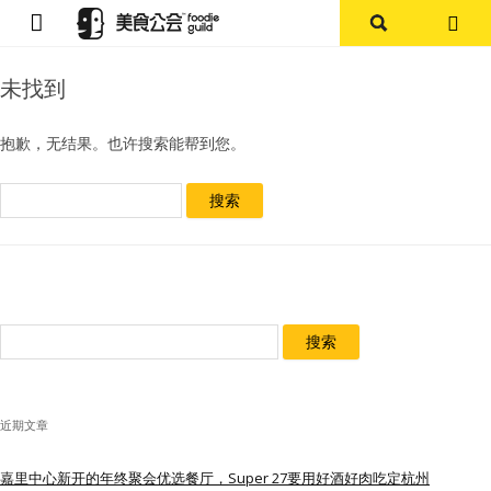
首页
未找到
论坛
抱歉，无结果。也许搜索能帮到您。
探店报告
搜
索：
杭州
上海
搜
其他
索：
美食杂谈
近期文章
资讯
嘉里中心新开的年终聚会优选餐厅，Super 27要用好酒好肉吃定杭州