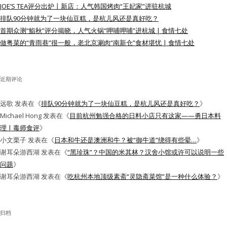
JOE’S TEA评分出炉丨新店：人气韩国烤肉“王妃家”进驻杭城
水区
排队90分钟就为了一块仙豆糕，是杭儿风还是真好吃？
首期众测“鮨秋”评分揭晓，人气火锅“呷哺呷哺”进杭城 | 食情七处
公会活动
做粤菜的“青雨巷”很一般，老北京涮肉“南新仓”食材堪忧 | 食情七处
信息发布
近期评论
悬赏测评
远歌
发表在《
排队90分钟就为了一块仙豆糕，是杭儿风还是真好吃？
》
私家厨房
Michael Hong
发表在《
目前杭州勉强合格的日料小店只有这家——勇日本料
理 | 毒师食评
》
小文栗子
发表在《
日本和牛还是澳洲和牛？被“御牛道”绕得有些晕…
》
谢耳朵游西湖
发表在《
“黑珍珠”？中国的米其林？汉舍小馆或许可以说明一些
问题
》
谢耳朵游西湖
发表在《
吃杭州本地顶级素斋“灵隐斋菜馆”是一种什么体验？
》
归档