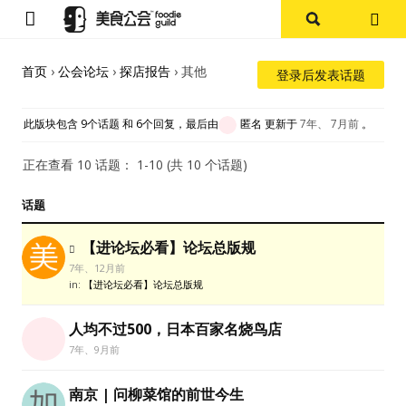
首页
首页
›
公会论坛
›
探店报告
›
其他
登录后发表话题
论坛
此版块包含 9个话题 和 6个回复，最后由
匿名
更新于
7年、 7月前
。
探店报告
正在查看 10 话题： 1-10 (共 10 个话题)
杭州
话题
上海
【进论坛必看】论坛总版规
7年、12月前
in:
【进论坛必看】论坛总版规
其他
人均不过500，日本百家名烧鸟店
美食杂谈
7年、9月前
资讯
南京 | 问柳菜馆的前世今生