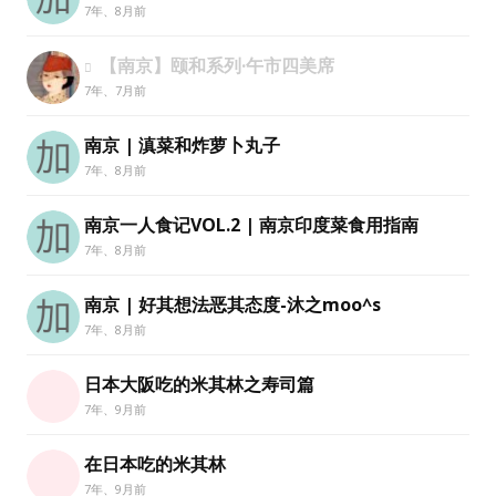
7年、8月前
水区
【南京】颐和系列·午市四美席
公会活动
7年、7月前
信息发布
南京 | 滇菜和炸萝卜丸子
7年、8月前
悬赏测评
南京一人食记VOL.2 | 南京印度菜食用指南
私家厨房
7年、8月前
南京 | 好其想法恶其态度-沐之moo^s
7年、8月前
用户名或Email
日本大阪吃的米其林之寿司篇
7年、9月前
密码
在日本吃的米其林
忘记密码?
7年、9月前