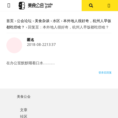
首页
首页
›
公会论坛
›
美食杂谈
›
水区
›
本外地人很好奇，杭州人早饭
都吃些啥？
›
回复至：本外地人很好奇，杭州人早饭都吃些啥？
论坛
匿名
探店报告
2018-08-2213:37
杭州
在办公室默默咽着口水…………
上海
登录后回复
其他
美食公会
美食杂谈
文章
用户名或Email
资讯
社区