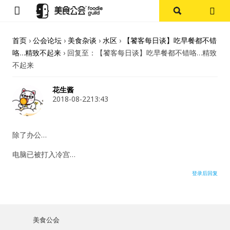
首页
首页
›
公会论坛
›
美食杂谈
›
水区
›
【饕客每日谈】吃早餐都不错
咯…精致不起来
›
回复至：【饕客每日谈】吃早餐都不错咯…精致
论坛
不起来
探店报告
花生酱
2018-08-2213:43
杭州
除了办公…
上海
电脑已被打入冷宫…
其他
登录后回复
美食杂谈
用户名或Email
资讯
美食公会