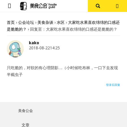
首页
首页
›
公会论坛
›
美食杂谈
›
水区
›
大家吃水果喜欢绵绵的口感还
是脆脆的？
›
回复至：大家吃水果喜欢绵绵的口感还是脆脆的？
论坛
kako
探店报告
2018-08-2214:25
杭州
只吃脆的，对软的有心理阴影….（小时候吃布林，一口下去发现
半截虫子
上海
登录后回复
其他
美食杂谈
美食公会
用户名或Email
资讯
文章