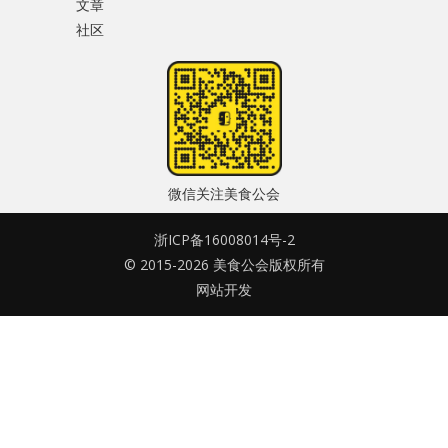
文章
水区
社区
密码
公会活动
忘记密码?
信息发布
记住我的登录状态
悬赏测评
微信关注美食公会
私家厨房
浙ICP备16008014号-2
© 2015-2026 美食公会版权所有
没帐号？
注册一个
网站开发