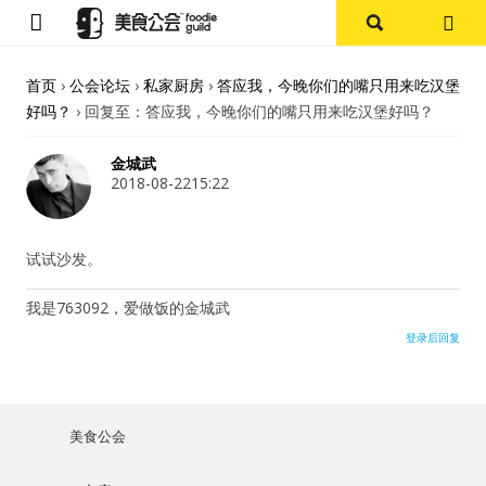
首页
首页
›
公会论坛
›
私家厨房
›
答应我，今晚你们的嘴只用来吃汉堡
好吗？
›
回复至：答应我，今晚你们的嘴只用来吃汉堡好吗？
论坛
金城武
探店报告
2018-08-2215:22
杭州
试试沙发。
上海
我是763092，爱做饭的金城武
登录后回复
其他
美食杂谈
美食公会
用户名或Email
资讯