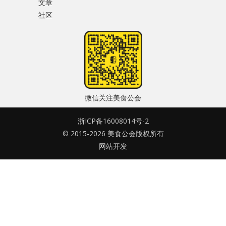
文章
水区
社区
密码
公会活动
忘记密码?
信息发布
记住我的登录状态
悬赏测评
微信关注美食公会
私家厨房
浙ICP备16008014号-2
© 2015-2026 美食公会版权所有
没帐号？
注册一个
网站开发