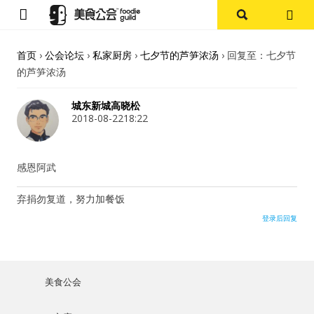
首页
首页
›
公会论坛
›
私家厨房
›
七夕节的芦笋浓汤
›
回复至：七夕节
的芦笋浓汤
论坛
城东新城高晓松
探店报告
2018-08-2218:22
杭州
感恩阿武
上海
弃捐勿复道，努力加餐饭
登录后回复
其他
美食杂谈
美食公会
用户名或Email
资讯