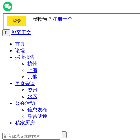
没帐号？
注册一个
跳至正文
首页
论坛
探店报告
杭州
上海
其他
美食杂谈
资讯
水区
公会活动
信息发布
悬赏测评
私家厨房