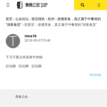
首页
首页
›
公会论坛
›
探店报告
›
杭州
›
老懂茶食，真正属于中餐馆的
“深夜食堂”
›
回复至：老懂茶食，真正属于中餐馆的“深夜食堂”
论坛
time76
探店报告
2018-09-0715:46
杭州
千万不要点米其林牛肉锅
上海
巨坑啊 巨坑啊 巨坑啊
登录后回复
其他
美食杂谈
美食公会
用户名或Email
资讯