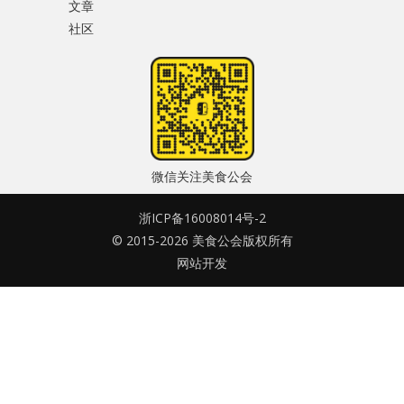
文章
水区
社区
密码
公会活动
忘记密码?
信息发布
记住我的登录状态
悬赏测评
微信关注美食公会
私家厨房
浙ICP备16008014号-2
© 2015-2026 美食公会版权所有
没帐号？
注册一个
网站开发