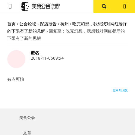
首页
首页
›
公会论坛
›
探店报告
›
杭州
›
吃完幻想，我想我对网红餐厅
的下限有了新的见解
›
回复至：吃完幻想，我想我对网红餐厅的
论坛
下限有了新的见解
探店报告
匿名
2018-11-0609:54
杭州
有点可怕
上海
登录后回复
其他
美食杂谈
美食公会
用户名或Email
资讯
文章