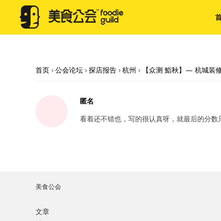
首页
›
公会论坛
›
探店报告
›
杭州
›
【众测 鮨秋】— 杭城装
匿名
看着还不错也，写的很认真呀，就最后的分数
美食公会
文章