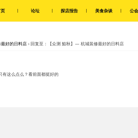
首页
论坛
探店报告
美食杂谈
公
修最好的日料店
›
回复至：【众测 鮨秋】— 杭城装修最好的日料店
只有这么点么？看前面都挺好的