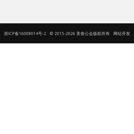
用户名或Email
浙ICP备16008014号-2
© 2015-2026 美食公会版权所有
网站开发
密码
忘记密码?
记住我的登录状态
没帐号？
注册一个