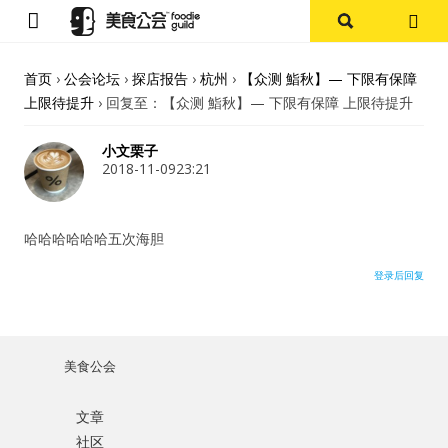
首页
首页
›
公会论坛
›
探店报告
›
杭州
›
【众测 鮨秋】— 下限有保障
上限待提升
›
回复至：【众测 鮨秋】— 下限有保障 上限待提升
论坛
小文栗子
探店报告
2018-11-0923:21
杭州
哈哈哈哈哈哈五次海胆
上海
登录后回复
其他
美食公会
美食杂谈
文章
用户名或Email
资讯
社区