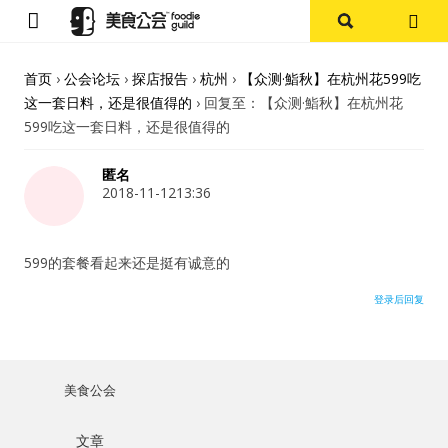
首页
首页
›
公会论坛
›
探店报告
›
杭州
›
【众测·鮨秋】在杭州花599吃
这一套日料，还是很值得的
›
回复至：【众测·鮨秋】在杭州花
论坛
599吃这一套日料，还是很值得的
探店报告
匿名
2018-11-1213:36
杭州
599的套餐看起来还是挺有诚意的
上海
登录后回复
其他
美食杂谈
美食公会
用户名或Email
资讯
文章