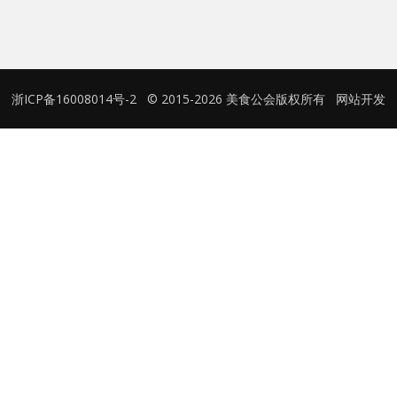
用户名或Email
浙ICP备16008014号-2
© 2015-2026 美食公会版权所有
网站开发
密码
忘记密码?
记住我的登录状态
没帐号？
注册一个