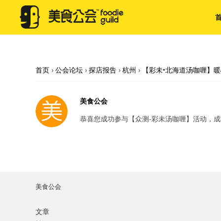
首页
›
公会论坛
›
探店报告
›
杭州
›
【彩未•北海道汤咖喱】
美食公会
恭喜您成功参与【众测-彩未汤咖喱】活动，
美食公会
文章