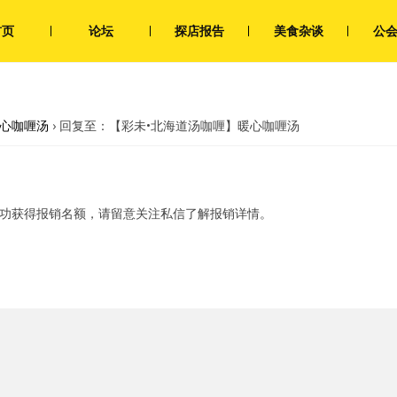
首页
论坛
探店报告
美食杂谈
公
暖心咖喱汤
›
回复至：【彩未•北海道汤咖喱】暖心咖喱汤
成功获得报销名额，请留意关注私信了解报销详情。