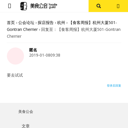
首页
首页
›
公会论坛
›
探店报告
›
杭州
›
【食客周报】杭州大厦501-
Gontran Cherrier
›
回复至：【食客周报】杭州大厦501-Gontran
论坛
Cherrier
探店报告
匿名
2019-01-0809:38
杭州
要去试试
上海
登录后回复
其他
美食杂谈
美食公会
用户名或Email
资讯
文章