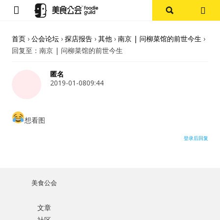
首页
首页
›
公会论坛
›
探店报告
›
其他
›
南京 | 问柳菜馆的前世今生
›
回复至：南京 | 问柳菜馆的前世今生
论坛
匿名
探店报告
2019-01-0809:44
杭州
想看图
上海
登录后回复
其他
美食杂谈
美食公会
用户名或Email
资讯
文章
社区