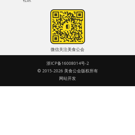
水区
密码
公会活动
忘记密码?
信息发布
记住我的登录状态
微信关注美食公会
悬赏测评
浙ICP备16008014号-2
私家厨房
© 2015-2026 美食公会版权所有
网站开发
没帐号？
注册一个