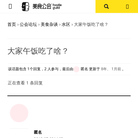
首页
首页
›
公会论坛
›
美食杂谈
›
水区
›
大家午饭吃了啥？
论坛
大家午饭吃了啥？
探店报告
杭州
该话题包含 1个回复，2 人参与，最后由
匿名
更新于
8年、 1月前
。
上海
正在查看 1 条回复
其他
美食杂谈
资讯
匿名