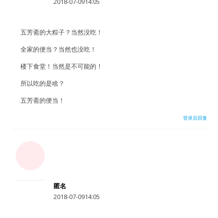
2018-07-0914:05
水区
五芳斋的大粽子？当然没吃！
公会活动
全家的便当？当然也没吃！
信息发布
楼下食堂！当然是不可能的！
悬赏测评
所以吃的是啥？
五芳斋的便当！
私家厨房
登录后回复
用户名或Email
匿名
密码
2018-07-0914:05
忘记密码?