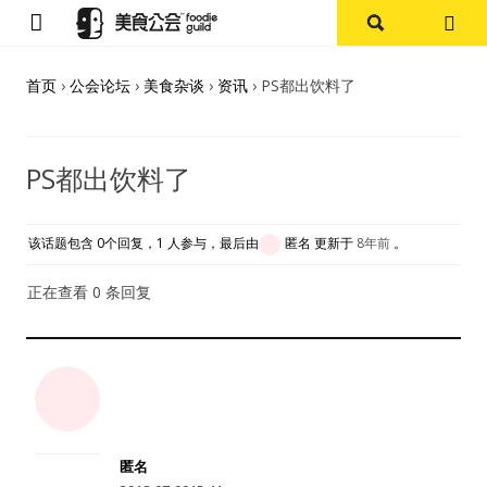
首页
首页
›
公会论坛
›
美食杂谈
›
资讯
›
PS都出饮料了
论坛
PS都出饮料了
探店报告
杭州
该话题包含 0个回复，1 人参与，最后由
匿名
更新于
8年前
。
上海
正在查看 0 条回复
其他
美食杂谈
资讯
匿名