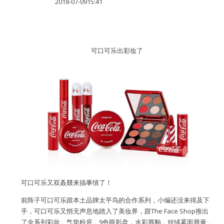
2018-07-0915:41
水区
公会活动
可口可乐出彩妆了
信息发布
悬赏测评
私家厨房
可口可乐又双叒叕来搞事情了！
前阵子可口可乐跟本土品牌太平鸟的合作系列，小编还没来得及下
手，可口可乐又悄无声息地踏入了美妆界，跟The Face Shop推出
了全系列彩妆。气垫粉底，9色眼影盘，水彩唇釉，丝绒雾面唇膏，