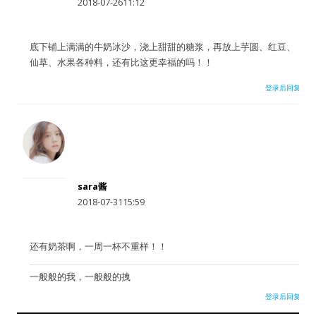
2018-07-2611:12
水区
底下铺上满满的牛奶冰沙，浇上甜甜的糖浆，再放上芋圆、红豆、
公会活动
仙草、水果各种料，还有比这更幸福的吗！！
信息发布
登录后回复
悬赏测评
私家厨房
用户名或Email
sara酱
2018-07-3115:59
密码
还有奶茶啊，一周一杯不重样！！
忘记密码?
一般般的我，一般般的拽
登录后回复
记住我的登录状态