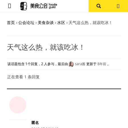
首页
首页
›
公会论坛
›
美食杂谈
›
水区
›
天气这么热，就该吃冰！
论坛
天气这么热，就该吃冰！
探店报告
杭州
该话题包含 1个回复，2 人参与，最后由
sara酱
更新于
8年前
。
上海
正在查看 1 条回复
其他
美食杂谈
资讯
匿名