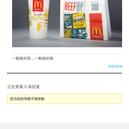
密码
忘记密码?
记住我的登录状态
一般般的我，一般般的拽
没帐号？
注册一个
登录后回复
正在查看 0 条回复
您当前的等级不能发帖