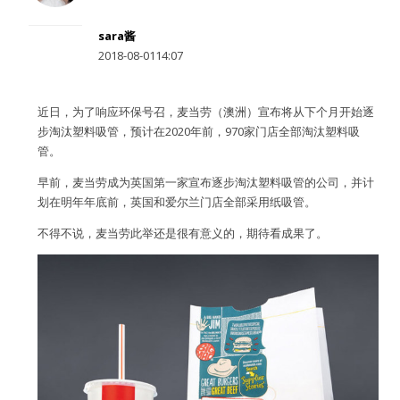
水区
sara酱
2018-08-0114:07
公会活动
信息发布
近日，为了响应环保号召，麦当劳（澳洲）宣布将从下个月开始逐
步淘汰塑料吸管，预计在2020年前，970家门店全部淘汰塑料吸
管。
悬赏测评
早前，麦当劳成为英国第一家宣布逐步淘汰塑料吸管的公司，并计
私家厨房
划在明年年底前，英国和爱尔兰门店全部采用纸吸管。
不得不说，麦当劳此举还是很有意义的，期待看成果了。
用户名或Email