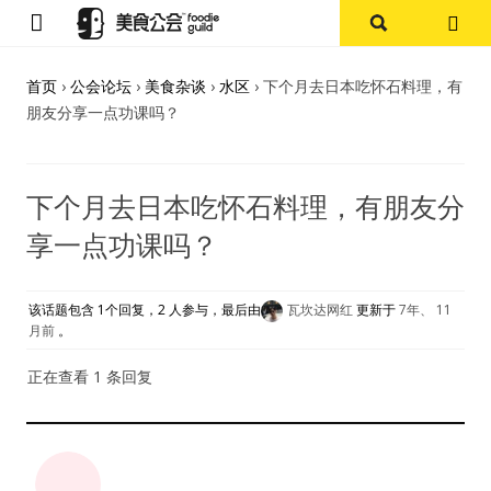
首页
首页
›
公会论坛
›
美食杂谈
›
水区
›
下个月去日本吃怀石料理，有
朋友分享一点功课吗？
论坛
探店报告
下个月去日本吃怀石料理，有朋友分
享一点功课吗？
杭州
上海
该话题包含 1个回复，2 人参与，最后由
瓦坎达网红
更新于
7年、 11
月前
。
其他
正在查看 1 条回复
美食杂谈
资讯