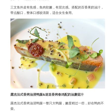
三文鱼外皮有焦感，鱼肉软嫩，有层次感。搭配的百香果奶油汁，
带点酸口，整体口感较清新，适合女生食用。
露杰法式香烤油浸鸭腿&迷迭香烤春鸡配奶油蘑菇汁
露杰法式香烤油浸鸭腿一整只大鸭腿，嫩度稍过一些，好在鸭肉不
柴。