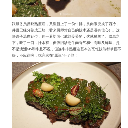
跟服务员反映熟度后，又重新上了一份牛排，从肉眼变成了西冷，
并且已经分割成三块（看来厨师对自己的技术还是没有信心）。这
块盘子温度到位，但一看切面七成熟妥妥的，这就尴尬了。叹息之
下，吃了一口，汁水有，但依旧缺乏牛肉香气和牛肉味及鲜味。是
不是澳洲M5和牛且不说，但连牛排熟度这基本的烹饪技能都掌握不
好，不应该啊，吃完实在“原谅”不了他！