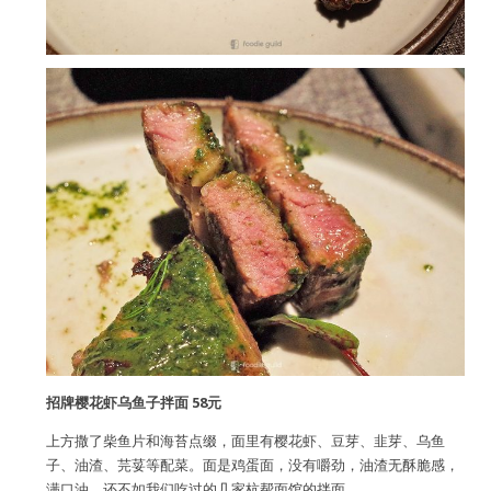
招牌樱花虾乌鱼子拌面 58元
上方撒了柴鱼片和海苔点缀，面里有樱花虾、豆芽、韭芽、乌鱼
子、油渣、芫荽等配菜。面是鸡蛋面，没有嚼劲，油渣无酥脆感，
满口油，还不如我们吃过的几家杭帮面馆的拌面……