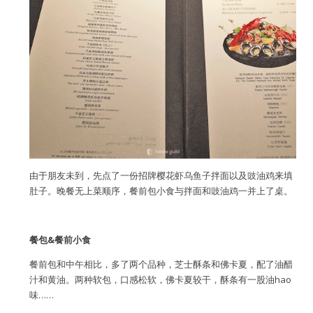
由于朋友未到，先点了一份招牌樱花虾乌鱼子拌面以及豉油鸡来填
肚子。晚餐无上菜顺序，餐前包小食与拌面和豉油鸡一并上了桌。
餐包&餐前小食
餐前包和中午相比，多了两个品种，芝士酥条和佛卡夏，配了油醋
汁和黄油。两种软包，口感松软，佛卡夏较干，酥条有一股油hao
味……