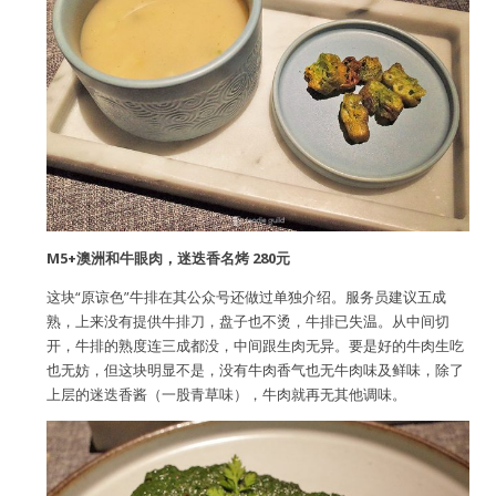
M5+澳洲和牛眼肉，迷迭香名烤 280元
这块“原谅色”牛排在其公众号还做过单独介绍。服务员建议五成
熟，上来没有提供牛排刀，盘子也不烫，牛排已失温。从中间切
开，牛排的熟度连三成都没，中间跟生肉无异。要是好的牛肉生吃
也无妨，但这块明显不是，没有牛肉香气也无牛肉味及鲜味，除了
上层的迷迭香酱（一股青草味），牛肉就再无其他调味。
用户名或Email