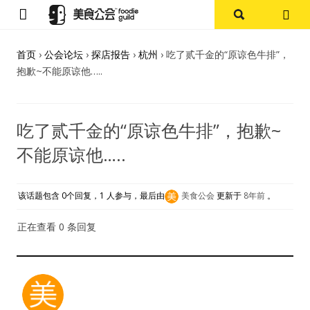
首页
首页
›
公会论坛
›
探店报告
›
杭州
›
吃了贰千金的“原谅色牛排”，
抱歉~不能原谅他…..
论坛
探店报告
吃了贰千金的“原谅色牛排”，抱歉~
不能原谅他…..
杭州
上海
该话题包含 0个回复，1 人参与，最后由
美食公会
更新于
8年前
。
其他
正在查看 0 条回复
美食杂谈
资讯