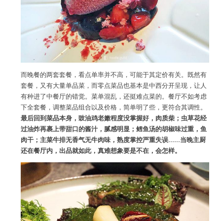
而晚餐的两套套餐，看点单率并不高，可能于其定价有关。既然有
套餐，又有大量单品菜，而零点菜品也基本是中西分开呈现，让人
有种进了中餐厅的错觉。菜单混乱，还挺难点菜的。餐厅不如考虑
下全套餐，调整菜品组合以及价格，简单明了些，更符合其调性。
最后回到菜品本身，豉油鸡老嫩程度没掌握好，肉质柴；虫草花经
过油炸再裹上带甜口的酱汁，腻感明显；鳕鱼汤的胡椒味过重，鱼
肉干；主菜牛排无香气无牛肉味，熟度掌控严重失误……当晚主厨
还在餐厅内，出品就如此，真难想象要是不在，会怎样。