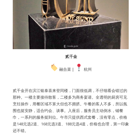
贰千金
融合菜 |
杭州
贰千金开在滨江银泰喜来登同楼，门面很低调，不仔细看会错过的
那种。一楼主要接待散客，二楼多为商务宴请。全透明的厨房可见
烹饪操作，用餐区域不算大但也不拥挤。午餐的客人不多，所以氛
围也挺安静，适合约会、谈事。入座后，服务员主动倒水，铺餐
巾，一系列的服务挺到位。午市只提供西式套餐，没有零点，价格
是148元选2道、168元选3道、188元选4道，价格也合理，第一印象
还不错。