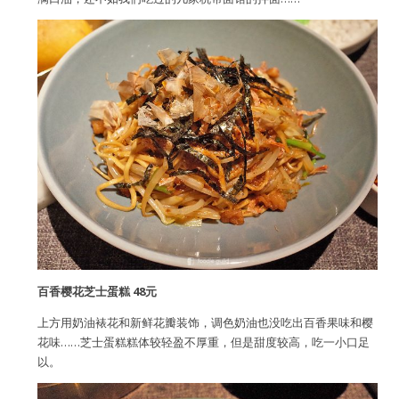
百香樱花芝士蛋糕 48元
上方用奶油裱花和新鲜花瓣装饰，调色奶油也没吃出百香果味和樱
花味……芝士蛋糕糕体较轻盈不厚重，但是甜度较高，吃一小口足
以。