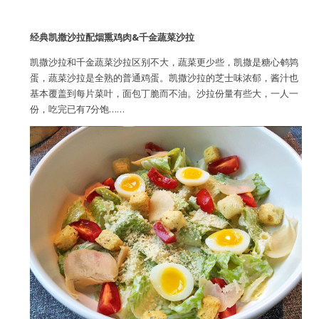
经典凯撒沙拉配烟熏鸡肉&千金蔬菜沙拉
凯撒沙拉和千金蔬菜沙拉区别不大，蔬菜更少些，凯撒是糖心鹌鹑
蛋，蔬菜沙拉是全熟的普通鸡蛋。凯撒沙拉的芝士味浓郁，酱汁也
基本覆盖到每片菜叶，面包丁脆而不油。沙拉份量有些大，一人一
份，吃完已有7分饱……