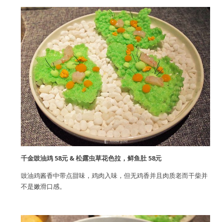
千金豉油鸡 58元 & 松露虫草花色拉，鲜鱼肚 58元
豉油鸡酱香中带点甜味，鸡肉入味，但无鸡香并且肉质老而干柴并
不是嫩滑口感。