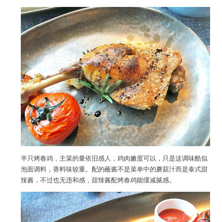
半只烤春鸡，主菜的量依旧感人，鸡肉嫩度可以，只是这调味酷似
泡面调料，香料味较重。配的蘸酱不是菜单中的蘑菇汁而是泰式甜
辣酱，不过也无违和感，甜辣酱配烤春鸡能缓减腻感。