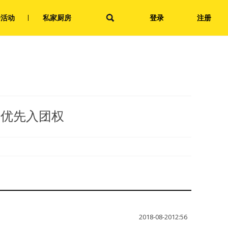
会活动
私家厨房
登录
注册
团优先入团权
2018-08-2012:56