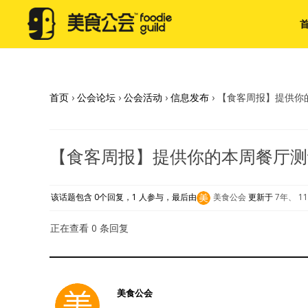
首页
›
公会论坛
›
公会活动
›
信息发布
›
【食客周报】提供你
【食客周报】提供你的本周餐厅测
该话题包含 0个回复，1 人参与，最后由
美食公会
更新于
7年、 1
正在查看 0 条回复
美食公会