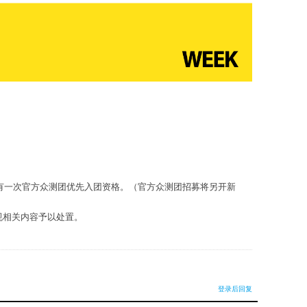
拥有一次官方众测团优先入团资格。（官方众测团招募将另开新
规相关内容予以处置。
登录后回复