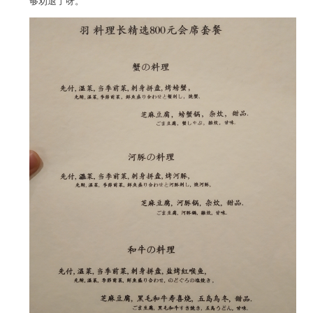
够劝退了呀。