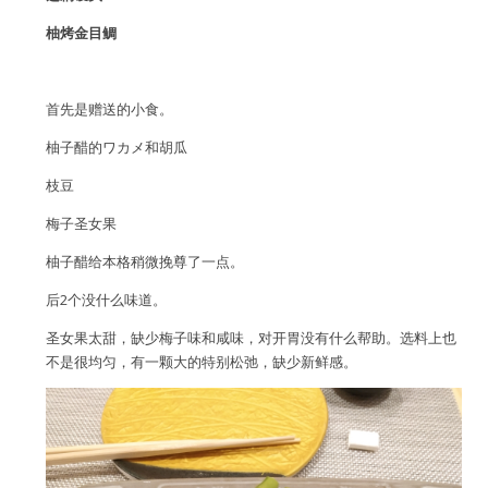
柚烤金目鲷
首先是赠送的小食。
柚子醋的ワカメ和胡瓜
枝豆
梅子圣女果
柚子醋给本格稍微挽尊了一点。
后2个没什么味道。
圣女果太甜，缺少梅子味和咸味，对开胃没有什么帮助。选料上也
不是很均匀，有一颗大的特别松弛，缺少新鲜感。