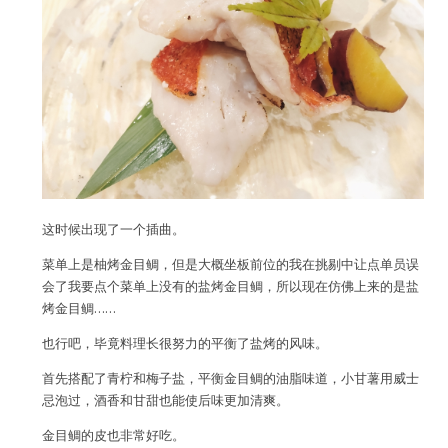
这时候出现了一个插曲。
菜单上是柚烤金目鲷，但是大概坐板前位的我在挑剔中让点单员误
会了我要点个菜单上没有的盐烤金目鲷，所以现在仿佛上来的是盐
烤金目鲷……
也行吧，毕竟料理长很努力的平衡了盐烤的风味。
首先搭配了青柠和梅子盐，平衡金目鲷的油脂味道，小甘薯用威士
忌泡过，酒香和甘甜也能使后味更加清爽。
金目鲷的皮也非常好吃。