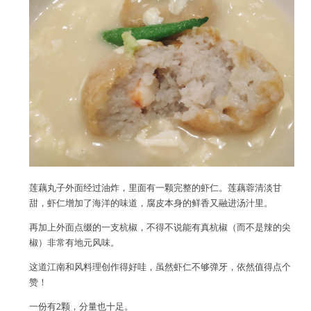
用户名或Email
密码
莲藕丸子外面经过油炸，里面有一颗完整的虾仁。莲藕蓉清淡甘
忘记密码?
甜，虾仁增加了海洋的味道，腐皮本身的鲜香又融进汤汁里。
记住我的登录状态
再加上外面点缀的一支杭椒，不得不说能有真杭椒（而不是辣的尖
椒）非常有地元风味。
这道江南和风料理创作得好哇，虽然虾仁不够弹牙，依然值得点个
赞！
没帐号？
注册一个
一份有2颗，分量也十足。