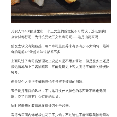
其实人均400的店里出一个三文鱼的感觉挺不可思议，选点别的什
么食材都行吧，为什么要做三文鱼寿司呢……这是山葵家吗
醋饭太软没有颗粒感，每个寿司里的芥末有多有少不太均匀，最神
奇的是前4个吃起来味道都差不多。
上面刷过了寿司酱油理论上说起来是不用加酱油，但是服务生还是
很热情地加上了酱油蘸碟，可能是历史上客人觉得不够味的情况比
较多。
但是我个人觉得不够味恐怕不是够不够咸的问题。
玉子烧是甜口的风格，不过这种没什么特色的东西吃不吃也无所
谓。吃了也没有什么特别的意义。
这时候豪华的装修就显得外强中干起来。
看得出里面内饰老板也花了不少钱，不过这也不能温暖我被寿司冷