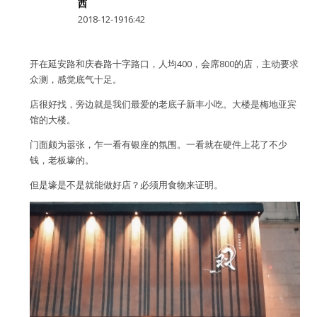
西
水区
2018-12-1916:42
公会活动
开在延安路和庆春路十字路口，人均400，会席800的店，主动要求
众测，感觉底气十足。
信息发布
店很好找，旁边就是我们最爱的老底子新丰小吃。大楼是梅地亚宾
馆的大楼。
悬赏测评
门面颇为嚣张，乍一看有银座的氛围。一看就在硬件上花了不少
私家厨房
钱，老板壕的。
但是壕是不是就能做好店？必须用食物来证明。