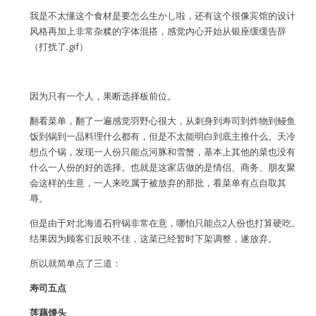
我是不太懂这个食材是要怎么生かし啦，还有这个很像宾馆的设计
风格再加上非常杂糅的字体混搭，感觉内心开始从银座缓缓告辞
（打扰了.gif）
因为只有一个人，果断选择板前位。
翻看菜单，翻了一遍感觉羽野心很大，从刺身到寿司到炸物到鳗鱼
饭到锅到一品料理什么都有，但是不太能明白到底主推什么。天冷
想点个锅，发现一人份只能点河豚和雪蟹，基本上其他的菜也没有
什么一人份的好的选择。也就是这家店做的是情侣、商务、朋友聚
会这样的生意，一人来吃属于被放弃的那批，看菜单有点自取其
辱。
但是由于对北海道石狩锅非常在意，哪怕只能点2人份也打算硬吃。
结果因为顾客们反映不佳，这菜已经暂时下架调整，遂放弃。
所以就简单点了三道：
寿司五点
莲藕馒头