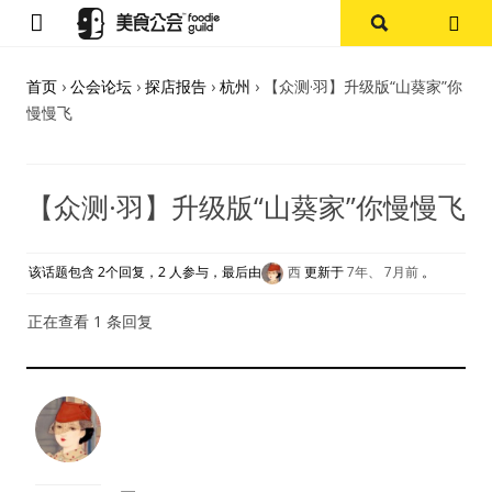
首页
首页
›
公会论坛
›
探店报告
›
杭州
›
【众测·羽】升级版“山葵家”你
慢慢飞
论坛
探店报告
【众测·羽】升级版“山葵家”你慢慢飞
杭州
该话题包含 2个回复，2 人参与，最后由
西
更新于
7年、 7月前
。
上海
正在查看 1 条回复
其他
美食杂谈
资讯