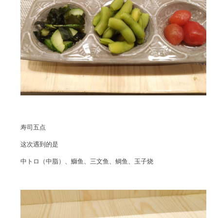
寿司五点
这次遇到的是
中トロ（中脂）、鰤鱼、三文鱼、鲷鱼、玉子烧