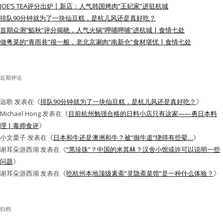
JOE’S TEA评分出炉丨新店：人气韩国烤肉“王妃家”进驻杭城
水区
排队90分钟就为了一块仙豆糕，是杭儿风还是真好吃？
首期众测“鮨秋”评分揭晓，人气火锅“呷哺呷哺”进杭城 | 食情七处
公会活动
做粤菜的“青雨巷”很一般，老北京涮肉“南新仓”食材堪忧 | 食情七处
信息发布
近期评论
悬赏测评
远歌
发表在《
排队90分钟就为了一块仙豆糕，是杭儿风还是真好吃？
》
私家厨房
Michael Hong
发表在《
目前杭州勉强合格的日料小店只有这家——勇日本料
理 | 毒师食评
》
小文栗子
发表在《
日本和牛还是澳洲和牛？被“御牛道”绕得有些晕…
》
谢耳朵游西湖
发表在《
“黑珍珠”？中国的米其林？汉舍小馆或许可以说明一些
问题
》
谢耳朵游西湖
发表在《
吃杭州本地顶级素斋“灵隐斋菜馆”是一种什么体验？
》
归档