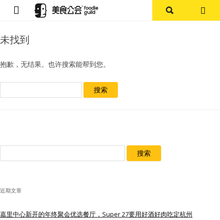
首页
未找到
论坛
抱歉，无结果。也许搜索能帮到您。
探店报告
搜
索：
杭州
上海
搜
其他
索：
美食杂谈
近期文章
资讯
嘉里中心新开的年终聚会优选餐厅，Super 27要用好酒好肉吃定杭州