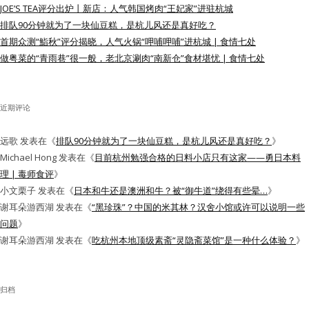
JOE’S TEA评分出炉丨新店：人气韩国烤肉“王妃家”进驻杭城
水区
排队90分钟就为了一块仙豆糕，是杭儿风还是真好吃？
首期众测“鮨秋”评分揭晓，人气火锅“呷哺呷哺”进杭城 | 食情七处
公会活动
做粤菜的“青雨巷”很一般，老北京涮肉“南新仓”食材堪忧 | 食情七处
信息发布
近期评论
悬赏测评
远歌
发表在《
排队90分钟就为了一块仙豆糕，是杭儿风还是真好吃？
》
私家厨房
Michael Hong
发表在《
目前杭州勉强合格的日料小店只有这家——勇日本料
理 | 毒师食评
》
小文栗子
发表在《
日本和牛还是澳洲和牛？被“御牛道”绕得有些晕…
》
谢耳朵游西湖
发表在《
“黑珍珠”？中国的米其林？汉舍小馆或许可以说明一些
问题
》
谢耳朵游西湖
发表在《
吃杭州本地顶级素斋“灵隐斋菜馆”是一种什么体验？
》
归档