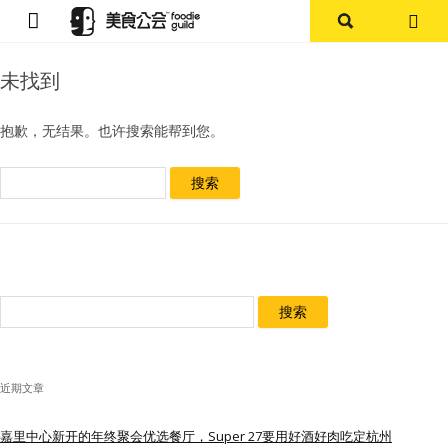
首页
未找到
论坛
抱歉，无结果。也许搜索能帮到您。
探店报告
搜
索：
杭州
上海
搜
其他
索：
美食杂谈
近期文章
资讯
嘉里中心新开的年终聚会优选餐厅，Super 27要用好酒好肉吃定杭州