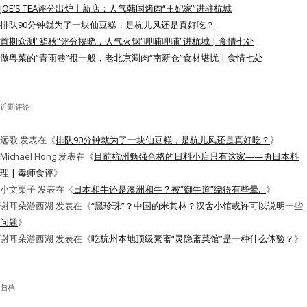
JOE’S TEA评分出炉丨新店：人气韩国烤肉“王妃家”进驻杭城
水区
排队90分钟就为了一块仙豆糕，是杭儿风还是真好吃？
首期众测“鮨秋”评分揭晓，人气火锅“呷哺呷哺”进杭城 | 食情七处
公会活动
做粤菜的“青雨巷”很一般，老北京涮肉“南新仓”食材堪忧 | 食情七处
信息发布
近期评论
悬赏测评
远歌
发表在《
排队90分钟就为了一块仙豆糕，是杭儿风还是真好吃？
》
私家厨房
Michael Hong
发表在《
目前杭州勉强合格的日料小店只有这家——勇日本料
理 | 毒师食评
》
小文栗子
发表在《
日本和牛还是澳洲和牛？被“御牛道”绕得有些晕…
》
谢耳朵游西湖
发表在《
“黑珍珠”？中国的米其林？汉舍小馆或许可以说明一些
问题
》
谢耳朵游西湖
发表在《
吃杭州本地顶级素斋“灵隐斋菜馆”是一种什么体验？
》
归档