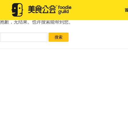
未找到
抱歉，无结果。也许搜索能帮到您。
搜
索：