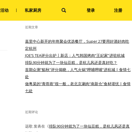
搜
会活动
私家厨房
登录
注册
索：
近期文章
嘉里中心新开的年终聚会优选餐厅，Super 27要用好酒好肉吃
定杭州
JOE’S TEA评分出炉丨新店：人气韩国烤肉“王妃家”进驻杭城
排队90分钟就为了一块仙豆糕，是杭儿风还是真好吃？
首期众测“鮨秋”评分揭晓，人气火锅“呷哺呷哺”进杭城 | 食情七
处
做粤菜的“青雨巷”很一般，老北京涮肉“南新仓”食材堪忧 | 食情
七处
近期评论
远歌
发表在《
排队90分钟就为了一块仙豆糕，是杭儿风还是真