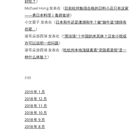
好吃？
》
Michael Hong
发表在《
目前杭州勉强合格的日料小店只有这家
——勇日本料理 | 毒师食评
》
小文栗子
发表在《
日本和牛还是澳洲和牛？被“御牛道”绕得有
些晕…
》
谢耳朵游西湖
发表在《
“黑珍珠”？中国的米其林？汉舍小馆或
许可以说明一些问题
》
谢耳朵游西湖
发表在《
吃杭州本地顶级素斋“灵隐斋菜馆”是一
种什么体验？
》
归档
2019 年 1 月
2018 年 12 月
2018 年 11 月
2018 年 10 月
2018 年 9 月
2018 年 8 月