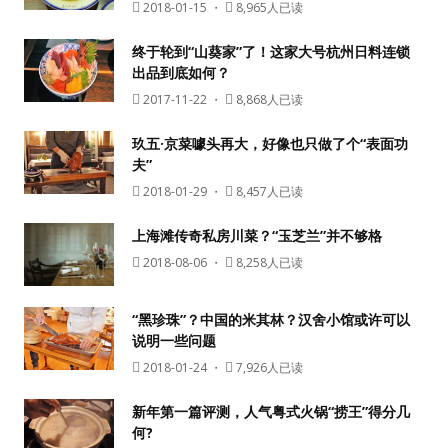
2018-01-15
・
8,965人已读
终于轮到“山葵家”了！这家大号杭州日料连锁
出品到底如何？
2017-11-22
・
8,868人已读
玖五·京菜噱头再大，好像也只做了个“表面功
夫”
2018-01-29
・
8,457人已读
上海滩传奇私房川菜？“玉芝兰”并不够格
2018-08-06
・
8,258人已读
“黑珍珠”？中国的米其林？汉舍小馆或许可以
说明一些问题
2018-01-24
・
7,926人已读
新年第一篇评测，人气粤式火锅“捞王”得分几
何?