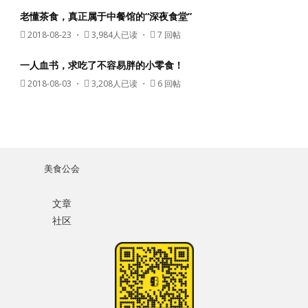
老懂茶食，真正属于中餐馆的“深夜食堂”
2018-08-23
・
3,984人已读 ・
7 回帖
一人血书，求吃了不容易胖的小零食！
2018-08-03
・
3,208人已读 ・
6 回帖
美食公会
文章
社区