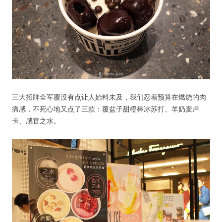
三大招牌全军覆没有点让人始料未及，我们忍着预算在燃烧的肉
痛感，不死心地又点了三款：覆盆子甜橙棒冰苏打、羊奶麦卢
卡、感官之水。