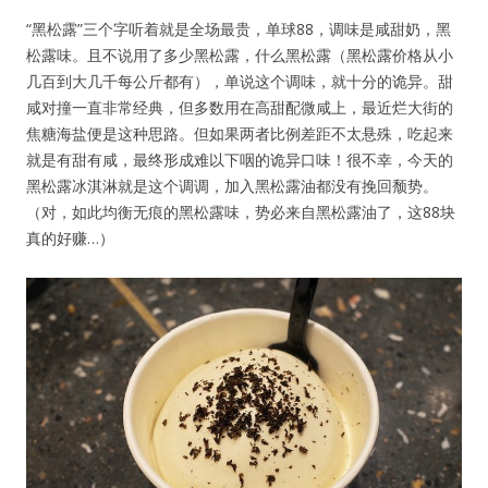
“黑松露”三个字听着就是全场最贵，单球88，调味是咸甜奶，黑
松露味。且不说用了多少黑松露，什么黑松露（黑松露价格从小
几百到大几千每公斤都有），单说这个调味，就十分的诡异。甜
咸对撞一直非常经典，但多数用在高甜配微咸上，最近烂大街的
焦糖海盐便是这种思路。但如果两者比例差距不太悬殊，吃起来
就是有甜有咸，最终形成难以下咽的诡异口味！很不幸，今天的
黑松露冰淇淋就是这个调调，加入黑松露油都没有挽回颓势。
（对，如此均衡无痕的黑松露味，势必来自黑松露油了，这88块
真的好赚…）