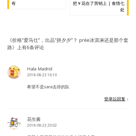
有
把￥花在了营销上 | 食情七
章
处
导
航
《
价格“爱马仕”，出品“拼夕夕”？ prée冰淇淋还是那个套
路
》上有6条评论
Hala Madrid
2018-08-23 16:10
希望不是sara去排的队
登录以回复
↓
花生酱
2018-08-23 20:02