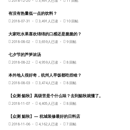
2018-12-20
・
3,491人已读 ・
11 回帖
有没有热量低一点的饮料？
2018-07-31
・
3,491人已读 ・
10 回帖
大家吃水果喜欢绵绵的口感还是脆脆的？
2018-08-02
・
3,659人已读 ・
9 回帖
七夕节的芦笋浓汤
2018-08-22
・
4,959人已读 ・
8 回帖
本外地人很好奇，杭州人早饭都吃些啥？
2018-08-03
・
3,474人已读 ・
8 回帖
【众测·鮨秋】高级苦是个什么味？去到鮨秋就懂了。
2018-11-07
・
4,405人已读 ・
8 回帖
【众测 鮨秋】— 杭城装修最好的日料店
2018-11-06
・
4,162人已读 ・
7 回帖