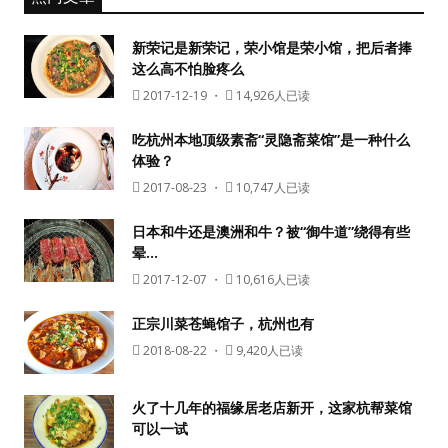
新荣记是新荣记，荣小馆是荣小馆，把后者捧
这么高不怕脸疼么
2017-12-19
・
14,926人已读
吃杭州本地顶级素斋“灵隐斋菜馆”是一种什么
体验？
2017-08-23
・
10,747人已读
日本和牛还是澳洲和牛？被“御牛道”绕得有些
晕…
2017-12-07
・
10,616人已读
正宗川菜苍蝇馆子，杭州也有
2018-08-22
・
9,420人已读
火了十几年的福缘居老店新开，这家杭帮菜馆
可以一试