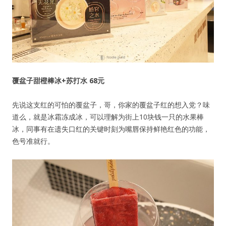
覆盆子甜橙棒冰+苏打水 68元
先说这支红的可怕的覆盆子，哥，你家的覆盆子红的想入党？味
道么，就是冰霜冻成冰，可以理解为街上10块钱一只的水果棒
冰，同事有在遗失口红的关键时刻为嘴唇保持鲜艳红色的功能，
色号准就行。