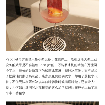
Paco Jet再厉害也只是小型设备，在搅拌上，哈根达斯大型工业
设备的效果是不会输给Paco Jet的。万能磨冰机的精髓在万能两
个字上，擅长的是做真正的松露冰淇淋，鹅肝冰淇淋，而不是加
了松露油的廉价奶制品。店家虽免费提供饮水，却用了荔枝水代
替，不但无法在两种冰淇淋口味切换时候清理味觉，还会让人生
疑：为何如此透明的水荔枝味的这么足？就好比在杯子上贴了三
个字：香精水……