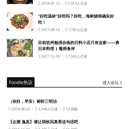
2018-01-12
・
7,913人已读
“好吃温岭”好吃吗？好吃，海鲜烧得确实好
吃！
2017-09-19
・
7,787人已读
目前杭州勉强合格的日料小店只有这家——勇
日本料理 | 毒师食评
2017-12-26
・
7,562人已读
Foodie热议
进入论坛
（你好，早安）鲜虾三明治
2018-08-22
・
3,546人已读 ・
12 回帖
【众测 逸岚】请让我收回真香这句话吧