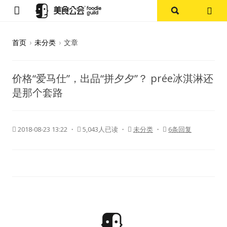
首页
首页
›
未分类
›
文章
论坛
价格“爱马仕”，出品“拼夕夕”？ prée冰淇淋还
探店报告
是那个套路
杭州
2018-08-23 13:22
・
5,043人已读 ・
未分类
・
6条回复
上海
其他
美食杂谈
资讯