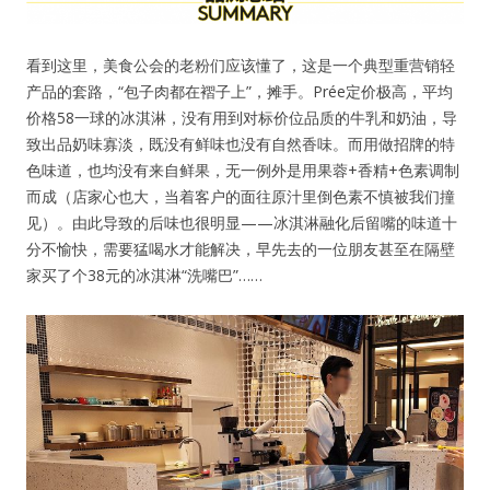
看到这里，美食公会的老粉们应该懂了，这是一个典型重营销轻
密码
产品的套路，“包子肉都在褶子上”，摊手。Prée定价极高，平均
忘记密码?
价格58一球的冰淇淋，没有用到对标价位品质的牛乳和奶油，导
致出品奶味寡淡，既没有鲜味也没有自然香味。而用做招牌的特
记住我的登录状态
色味道，也均没有来自鲜果，无一例外是用果蓉+香精+色素调制
而成（店家心也大，当着客户的面往原汁里倒色素不慎被我们撞
见）。由此导致的后味也很明显——冰淇淋融化后留嘴的味道十
分不愉快，需要猛喝水才能解决，早先去的一位朋友甚至在隔壁
家买了个38元的冰淇淋“洗嘴巴”……
没帐号？
注册一个