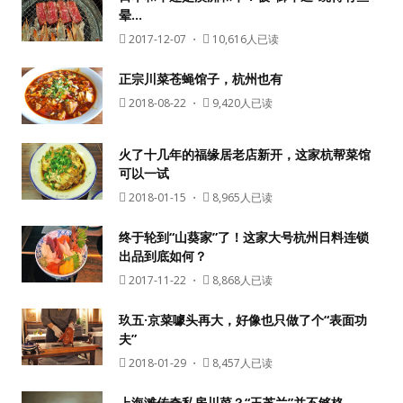
晕…
2017-12-07
・
10,616人已读
正宗川菜苍蝇馆子，杭州也有
2018-08-22
・
9,420人已读
火了十几年的福缘居老店新开，这家杭帮菜馆
可以一试
2018-01-15
・
8,965人已读
终于轮到“山葵家”了！这家大号杭州日料连锁
出品到底如何？
2017-11-22
・
8,868人已读
玖五·京菜噱头再大，好像也只做了个“表面功
夫”
2018-01-29
・
8,457人已读
上海滩传奇私房川菜？“玉芝兰”并不够格