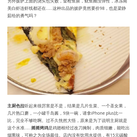
另外披萨上面的浇头也失败，金枪鱼腥，鱿鱼圈没弹性，冰冻南
美白虾连虾线都还在……这种出品的披萨竟然要价98，也是梁静
茹给的勇气吗？
主厨色拉
听起来很厉害是不是，结果是几片生菜、一个圣女果，
几片熟口蘑，一小罐千岛酱，9块一碗，请拿iPhone plus比一
比，完全不够吃啊。过不久恍然大悟，原来是为了说明主厨就是
这个水准……
摇摇烤鸡
是鸡翅根经过改刀腌制，肉质细嫩，能吃出
烟熏味，可称之为全场最佳。店内没有饮用水提供，有15元碳酸