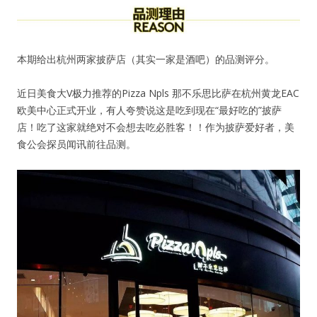
本期给出杭州两家披萨店（其实一家是酒吧）的品测评分。
近日美食大V极力推荐的Pizza Npls 那不乐思比萨在杭州黄龙EAC
欧美中心正式开业，有人夸赞说这是吃到现在“最好吃的”披萨
店！吃了这家就绝对不会想去吃必胜客！！作为披萨爱好者，美
食公会探员闻讯前往品测。