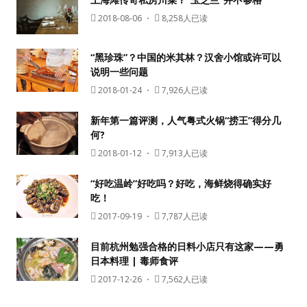
2018-08-06
・
8,258人已读
“黑珍珠”？中国的米其林？汉舍小馆或许可以
说明一些问题
2018-01-24
・
7,926人已读
新年第一篇评测，人气粤式火锅“捞王”得分几
何?
2018-01-12
・
7,913人已读
“好吃温岭”好吃吗？好吃，海鲜烧得确实好
吃！
2017-09-19
・
7,787人已读
目前杭州勉强合格的日料小店只有这家——勇
日本料理 | 毒师食评
2017-12-26
・
7,562人已读