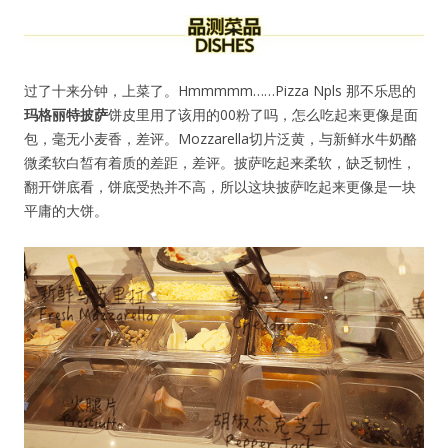
过了十来分钟，上菜了。Hmmmmm……Pizza Npls 那不乐思的
玛格丽特披萨
饼皮里用了该用的00粉了吗，怎么吃起来更像是面
包，毫无小麦香，差评。Mozzarella切片泛黄，与新鲜水牛奶酪
微柔软白皙有着质的差距，差评。披萨吃起来柔软，缺乏韧性，
翻开饼底看，饼底受热并不高，所以这块披萨吃起来更像是一块
平庸的大饼。