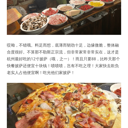
哎呦，不错哦。料足而想，底薄而韧劲十足，边缘微脆，整体融
合度很好。不算那不勒斯正宗流，但非常家常非常实在，这才是
杭州最好吃的12寸披萨（哦，之一）！而且只要88，比昨天那个
快餐披萨还便宜十块钱！啧啧啧，岂有不吃之理！大家快去欺负
老实人占他便宜啊！吃光他们家披萨！