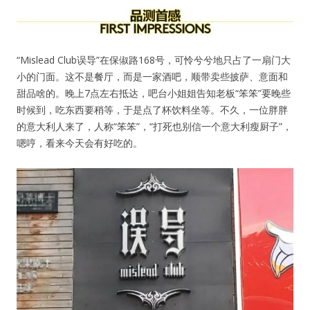
密码
“Mislead Club误导”在保俶路168号，可怜兮兮地只占了一扇门大
忘记密码?
小的门面。这不是餐厅，而是一家酒吧，顺带卖些披萨、意面和
甜品啥的。晚上7点左右抵达，吧台小姐姐告知老板“笨笨”要晚些
记住我的登录状态
时候到，吃东西要稍等，于是点了杯饮料坐等。不久，一位胖胖
的意大利人来了，人称“笨笨”，“打死也别信一个意大利瘦厨子”，
嗯哼，看来今天会有好吃的。
没帐号？
注册一个