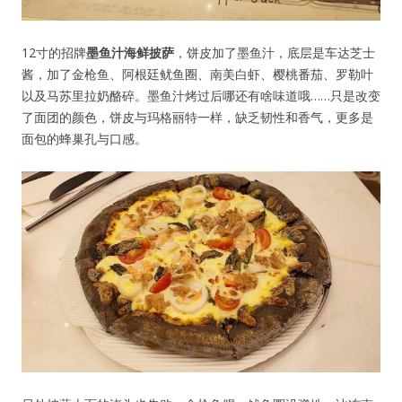
12寸的招牌
墨鱼汁海鲜披萨
，饼皮加了墨鱼汁，底层是车达芝士
酱，加了金枪鱼、阿根廷鱿鱼圈、南美白虾、樱桃番茄、罗勒叶
以及马苏里拉奶酪碎。墨鱼汁烤过后哪还有啥味道哦……只是改变
了面团的颜色，饼皮与玛格丽特一样，缺乏韧性和香气，更多是
面包的蜂巢孔与口感。