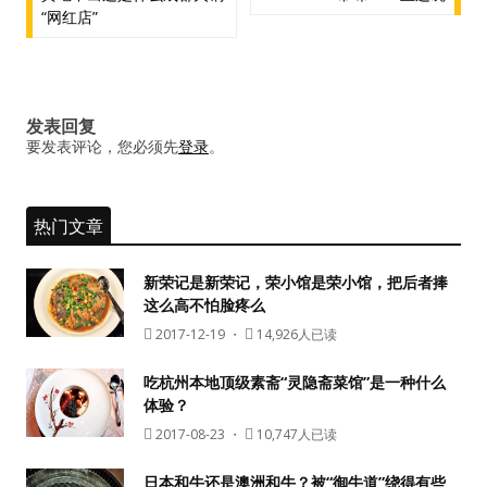
“网红店”
导
航
发表回复
要发表评论，您必须先
登录
。
热门文章
新荣记是新荣记，荣小馆是荣小馆，把后者捧
这么高不怕脸疼么
2017-12-19
・
14,926人已读
吃杭州本地顶级素斋“灵隐斋菜馆”是一种什么
体验？
2017-08-23
・
10,747人已读
日本和牛还是澳洲和牛？被“御牛道”绕得有些