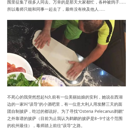
围里征集了很多人同去。万幸的是那天大家都忙，各种被鸽子……
所以毒师只能和同事一起去了，最终没有殃及他人……
不死心的我突然想起N久前有一位美丽姑娘的安利，她说在西湖
边的一家叫“误导”的小酒吧里，有一位意大利人用发酵三天的面
团自制披萨，吃过的都说好。为了寻找“Osteria Pelecanus鹈鹕”
之外靠谱的披萨（目前为止我认为鹈鹕的披萨是8~9寸这个范围
用户名或Email
的杭州最佳），毒师踏上前往“误导”之路。