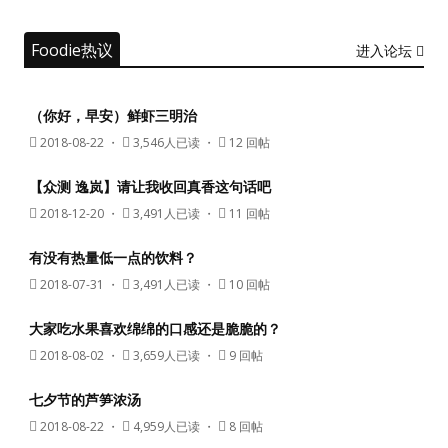
Foodie热议
进入论坛
（你好，早安）鲜虾三明治
2018-08-22
・
3,546人已读 ・
12 回帖
【众测 逸岚】请让我收回真香这句话吧
2018-12-20
・
3,491人已读 ・
11 回帖
有没有热量低一点的饮料？
2018-07-31
・
3,491人已读 ・
10 回帖
大家吃水果喜欢绵绵的口感还是脆脆的？
2018-08-02
・
3,659人已读 ・
9 回帖
七夕节的芦笋浓汤
2018-08-22
・
4,959人已读 ・
8 回帖