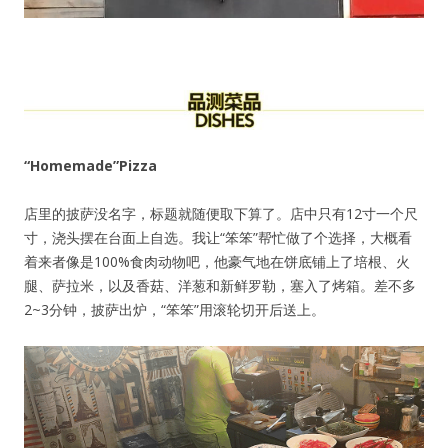
“Homemade”Pizza
店里的披萨没名字，标题就随便取下算了。店中只有12寸一个尺
寸，浇头摆在台面上自选。我让“笨笨”帮忙做了个选择，大概看
着来者像是100%食肉动物吧，他豪气地在饼底铺上了培根、火
腿、萨拉米，以及香菇、洋葱和新鲜罗勒，塞入了烤箱。差不多
2~3分钟，披萨出炉，“笨笨”用滚轮切开后送上。