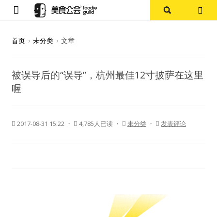
首页
首页
›
未分类
›
文章
论坛
被误导后的“误导”，杭州最佳12寸披萨在这里
探店报告
喔
杭州
2017-08-31 15:22
・
4,785人已读 ・
未分类
・
发表评论
上海
其他
美食杂谈
资讯