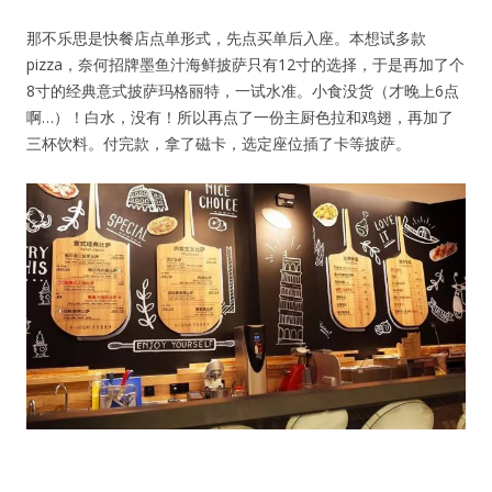
那不乐思是快餐店点单形式，先点买单后入座。本想试多款
pizza，奈何招牌墨鱼汁海鲜披萨只有12寸的选择，于是再加了个
8寸的经典意式披萨玛格丽特，一试水准。小食没货（才晚上6点
啊…）！白水，没有！所以再点了一份主厨色拉和鸡翅，再加了
三杯饮料。付完款，拿了磁卡，选定座位插了卡等披萨。