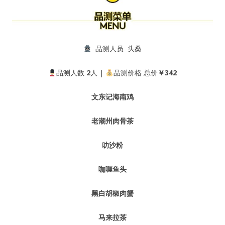
品测人员 头桑
品测人数
2
人 |
品测价格 总价
￥342
文东记海南鸡
老潮州肉骨茶
叻沙粉
咖喱鱼头
黑白胡椒肉蟹
马来拉茶