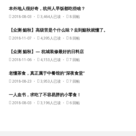
本外地人很好奇，杭州人早饭都吃些啥？
2018-08-03
・
3,464人已读 ・
8 回帖
【众测·鮨秋】高级苦是个什么味？去到鮨秋就懂了。
2018-11-07
・
4,395人已读 ・
8 回帖
【众测 鮨秋】— 杭城装修最好的日料店
2018-11-06
・
4,153人已读 ・
7 回帖
老懂茶食，真正属于中餐馆的“深夜食堂”
2018-08-23
・
3,953人已读 ・
7 回帖
一人血书，求吃了不容易胖的小零食！
2018-08-03
・
3,196人已读 ・
6 回帖