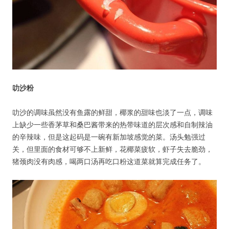
叻沙粉
叻沙的调味虽然没有鱼露的鲜甜，椰浆的甜味也淡了一点，调味
上缺少一些香茅草和桑巴酱带来的热带味道的层次感和自制辣油
的辛辣味，但是这起码是一碗有新加坡感觉的菜。汤头勉强过
关，但里面的食材可够不上新鲜，花椰菜疲软，虾子失去脆劲，
猪颈肉没有肉感，喝两口汤再吃口粉这道菜就算完成任务了。