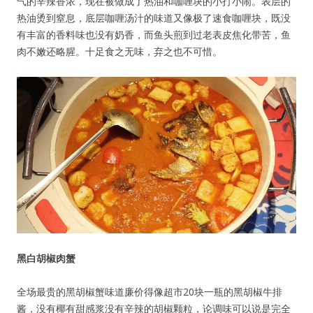
气的辛辣香浓，现在被做成了热油和咖喱块的小打小闹。表层的
热油烫到窒息，底层咖喱汤汁的味道又像极了速食咖喱块，既没
有丰富的香料味也没有奶香，而鱼头煎到过老表皮焦化带苦，鱼
肉不嫩还略腥。十足食之无味，弃之也不可惜。
黑白胡椒肉蟹
全场最贵的黑胡椒蟹味道廉价得像超市20块一瓶的黑胡椒牛排
酱，没有椰有甜感浆没有辛辣的胡椒颗粒，论调味可以说是完全