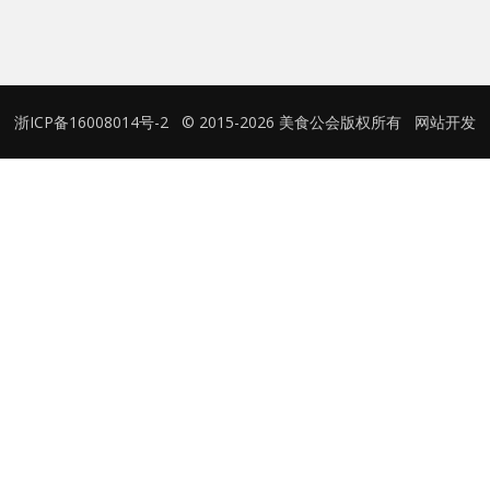
用户名或Email
浙ICP备16008014号-2
© 2015-2026 美食公会版权所有
网站开发
密码
忘记密码?
记住我的登录状态
没帐号？
注册一个