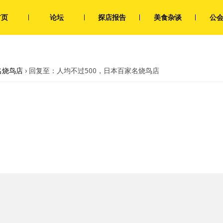
首页
论坛
探店报告
美食杂谈
公
名烧鸟店
›
回复至：人均不过500，日本百家名烧鸟店