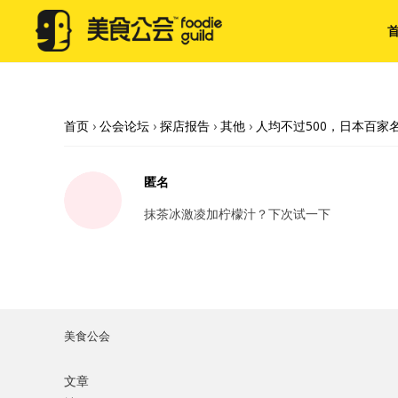
首页
›
公会论坛
›
探店报告
›
其他
›
人均不过500，日本百家
匿名
抹茶冰激凌加柠檬汁？下次试一下
美食公会
文章