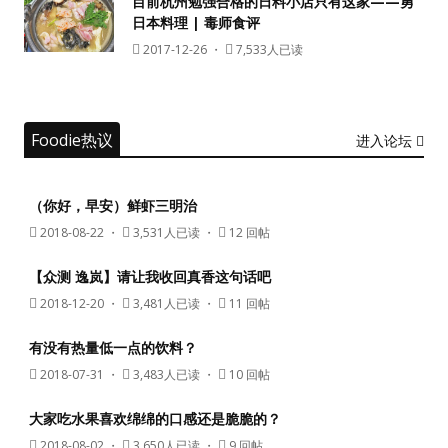
目前杭州勉强合格的日料小店只有这家——勇
日本料理 | 毒师食评
没帐号？
注册一个
2017-12-26
・
7,533人已读
Foodie热议
进入论坛
（你好，早安）鲜虾三明治
2018-08-22
・
3,531人已读 ・
12 回帖
【众测 逸岚】请让我收回真香这句话吧
2018-12-20
・
3,481人已读 ・
11 回帖
有没有热量低一点的饮料？
2018-07-31
・
3,483人已读 ・
10 回帖
大家吃水果喜欢绵绵的口感还是脆脆的？
2018-08-02
・
3,650人已读 ・
9 回帖