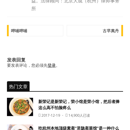
益。法律顾问：北京大成（杭州）律师事务
水区
所
公会活动
文
呷哺呷哺
古早萬丹
信息发布
章
导
悬赏测评
航
发表回复
私家厨房
要发表评论，您必须先
登录
。
热门文章
新荣记是新荣记，荣小馆是荣小馆，把后者捧
这么高不怕脸疼么
2017-12-19
・
14,900人已读
吃杭州本地顶级素斋“灵隐斋菜馆”是一种什么