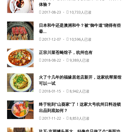
体验？
2017-08-23
・
10,733人已读
日本和牛还是澳洲和牛？被“御牛道”绕得有些
晕…
2017-12-07
・
10,596人已读
正宗川菜苍蝇馆子，杭州也有
2018-08-22
・
9,389人已读
火了十几年的福缘居老店新开，这家杭帮菜馆
可以一试
2018-01-15
・
8,942人已读
终于轮到“山葵家”了！这家大号杭州日料连锁
出品到底如何？
2017-11-22
・
8,853人已读
玖五·京菜噱头再大，好像也只做了个“表面功