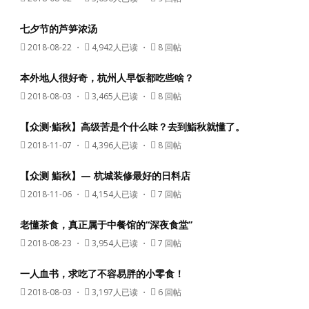
七夕节的芦笋浓汤
2018-08-22
・
4,942人已读 ・
8 回帖
本外地人很好奇，杭州人早饭都吃些啥？
2018-08-03
・
3,465人已读 ・
8 回帖
【众测·鮨秋】高级苦是个什么味？去到鮨秋就懂了。
2018-11-07
・
4,396人已读 ・
8 回帖
【众测 鮨秋】— 杭城装修最好的日料店
2018-11-06
・
4,154人已读 ・
7 回帖
老懂茶食，真正属于中餐馆的“深夜食堂”
2018-08-23
・
3,954人已读 ・
7 回帖
一人血书，求吃了不容易胖的小零食！
2018-08-03
・
3,197人已读 ・
6 回帖