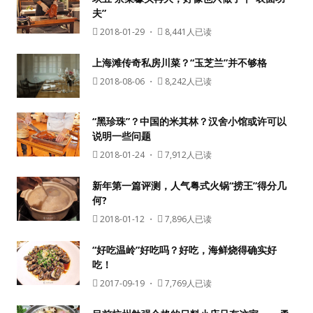
夫”
2018-01-29
・
8,441人已读
上海滩传奇私房川菜？“玉芝兰”并不够格
2018-08-06
・
8,242人已读
“黑珍珠”？中国的米其林？汉舍小馆或许可以
说明一些问题
用户名或Email
2018-01-24
・
7,912人已读
新年第一篇评测，人气粤式火锅“捞王”得分几
何?
密码
2018-01-12
・
7,896人已读
忘记密码?
“好吃温岭”好吃吗？好吃，海鲜烧得确实好
吃！
记住我的登录状态
2017-09-19
・
7,769人已读