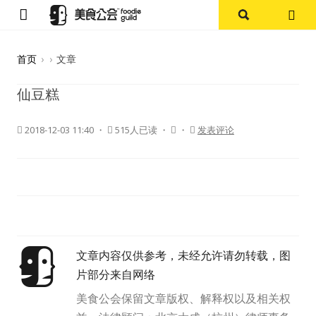
首页
首页
›
›
文章
论坛
仙豆糕
探店报告
2018-12-03 11:40
・
515人已读 ・
・
发表评论
杭州
上海
其他
文章内容仅供参考，未经允许请勿转载，图
美食杂谈
片部分来自网络
资讯
美食公会保留文章版权、解释权以及相关权