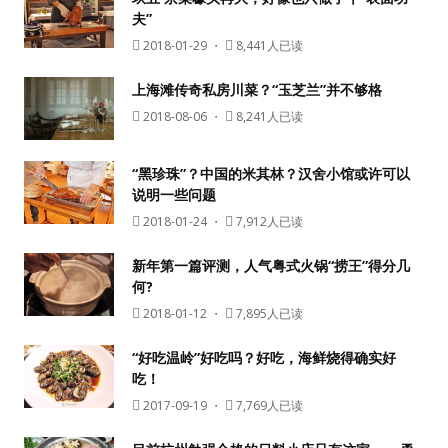
夫”
2018-01-29
・
8,441人已读
上海滩传奇私房川菜？“玉芝兰”并不够格
2018-08-06
・
8,241人已读
“黑珍珠”？中国的米其林？汉舍小馆或许可以
说明一些问题
用户名或Email
2018-01-24
・
7,912人已读
新年第一篇评测，人气粤式火锅“捞王”得分几
何?
密码
2018-01-12
・
7,895人已读
忘记密码?
“好吃温岭”好吃吗？好吃，海鲜烧得确实好
吃！
记住我的登录状态
2017-09-19
・
7,769人已读