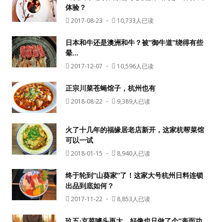
体验？
2017-08-23
・
10,733人已读
日本和牛还是澳洲和牛？被“御牛道”绕得有些
晕…
2017-12-07
・
10,596人已读
正宗川菜苍蝇馆子，杭州也有
2018-08-22
・
9,389人已读
火了十几年的福缘居老店新开，这家杭帮菜馆
可以一试
2018-01-15
・
8,940人已读
终于轮到“山葵家”了！这家大号杭州日料连锁
出品到底如何？
2017-11-22
・
8,853人已读
玖五·京菜噱头再大，好像也只做了个“表面功