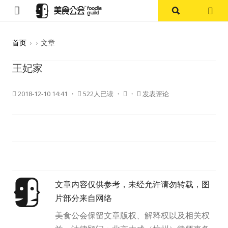
首页
首页
›
›
文章
论坛
王妃家
探店报告
2018-12-10 14:41
・
522人已读 ・
・
发表评论
杭州
上海
其他
文章内容仅供参考，未经允许请勿转载，图
美食杂谈
片部分来自网络
资讯
美食公会保留文章版权、解释权以及相关权