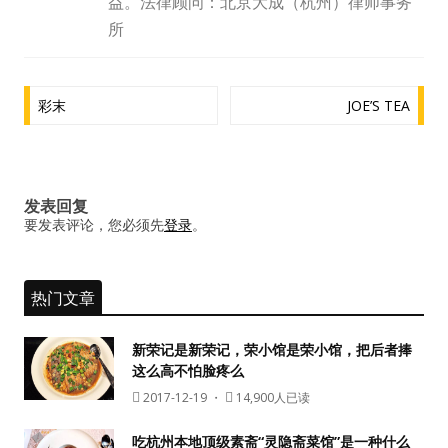
益。法律顾问：北京大成（杭州）律师事务
水区
所
公会活动
文
彩末
JOE’S TEA
信息发布
章
导
悬赏测评
航
发表回复
私家厨房
要发表评论，您必须先
登录
。
热门文章
新荣记是新荣记，荣小馆是荣小馆，把后者捧
这么高不怕脸疼么
2017-12-19
・
14,900人已读
吃杭州本地顶级素斋“灵隐斋菜馆”是一种什么