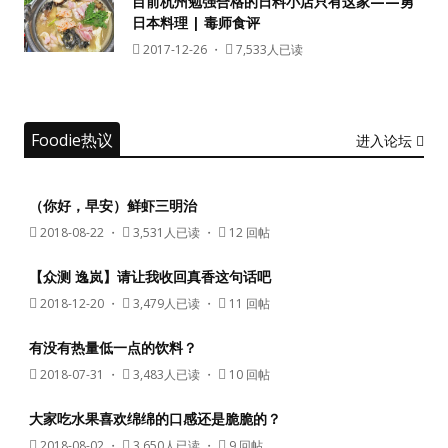
目前杭州勉强合格的日料小店只有这家——勇
日本料理 | 毒师食评
没帐号？
注册一个
2017-12-26
・
7,533人已读
Foodie热议
进入论坛
（你好，早安）鲜虾三明治
2018-08-22
・
3,531人已读 ・
12 回帖
【众测 逸岚】请让我收回真香这句话吧
2018-12-20
・
3,479人已读 ・
11 回帖
有没有热量低一点的饮料？
2018-07-31
・
3,483人已读 ・
10 回帖
大家吃水果喜欢绵绵的口感还是脆脆的？
2018-08-02
・
3,650人已读 ・
9 回帖