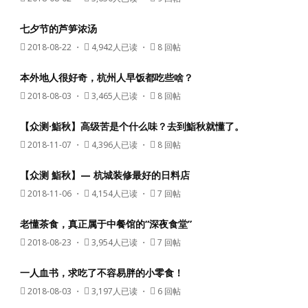
七夕节的芦笋浓汤
2018-08-22
・
4,942人已读 ・
8 回帖
本外地人很好奇，杭州人早饭都吃些啥？
2018-08-03
・
3,465人已读 ・
8 回帖
【众测·鮨秋】高级苦是个什么味？去到鮨秋就懂了。
2018-11-07
・
4,396人已读 ・
8 回帖
【众测 鮨秋】— 杭城装修最好的日料店
2018-11-06
・
4,154人已读 ・
7 回帖
老懂茶食，真正属于中餐馆的“深夜食堂”
2018-08-23
・
3,954人已读 ・
7 回帖
一人血书，求吃了不容易胖的小零食！
2018-08-03
・
3,197人已读 ・
6 回帖