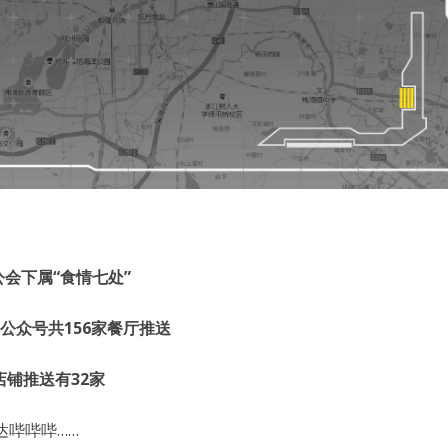
会下属“食情七处”
公众号共
156
家
餐厅推送
店铺推送有32
家
达哔哔哔……