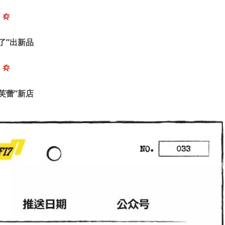
了”
出新品
芙蕾
”
新店
用户名或Email