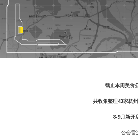
截止本周美食公
共收集整理
43
家
杭州
8-9月新开
公会雷