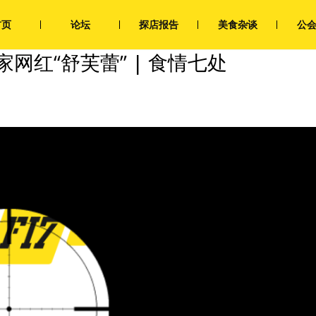
首页
论坛
探店报告
美食杂谈
公
网红“舒芙蕾” | 食情七处