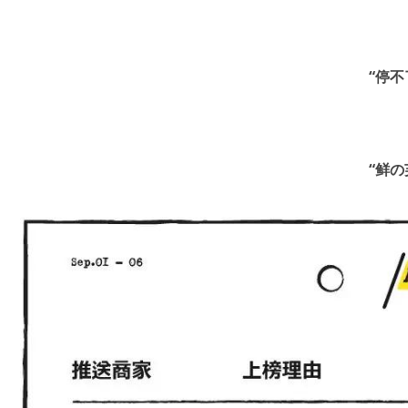
“停不
“鲜の