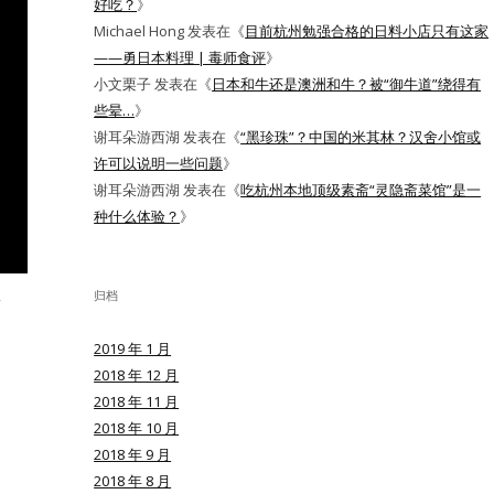
好吃？
》
Michael Hong
发表在《
目前杭州勉强合格的日料小店只有这家
——勇日本料理 | 毒师食评
》
小文栗子
发表在《
日本和牛还是澳洲和牛？被“御牛道”绕得有
些晕…
》
谢耳朵游西湖
发表在《
“黑珍珠”？中国的米其林？汉舍小馆或
许可以说明一些问题
》
谢耳朵游西湖
发表在《
吃杭州本地顶级素斋“灵隐斋菜馆”是一
种什么体验？
》
归档
2019 年 1 月
2018 年 12 月
2018 年 11 月
2018 年 10 月
2018 年 9 月
2018 年 8 月