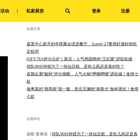
搜
会活动
私家厨房
登录
注册
索：
近期文章
嘉里中心新开的年终聚会优选餐厅，Super 27要用好酒好肉吃
定杭州
JOE’S TEA评分出炉丨新店：人气韩国烤肉“王妃家”进驻杭城
排队90分钟就为了一块仙豆糕，是杭儿风还是真好吃？
首期众测“鮨秋”评分揭晓，人气火锅“呷哺呷哺”进杭城 | 食情七
处
做粤菜的“青雨巷”很一般，老北京涮肉“南新仓”食材堪忧 | 食情
七处
近期评论
远歌
发表在《
排队90分钟就为了一块仙豆糕，是杭儿风还是真