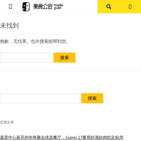
首页
未找到
论坛
抱歉，无结果。也许搜索能帮到您。
探店报告
搜
索：
杭州
上海
搜
其他
索：
美食杂谈
近期文章
资讯
嘉里中心新开的年终聚会优选餐厅，Super 27要用好酒好肉吃定杭州