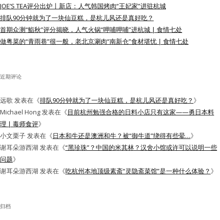
JOE’S TEA评分出炉丨新店：人气韩国烤肉“王妃家”进驻杭城
水区
排队90分钟就为了一块仙豆糕，是杭儿风还是真好吃？
首期众测“鮨秋”评分揭晓，人气火锅“呷哺呷哺”进杭城 | 食情七处
公会活动
做粤菜的“青雨巷”很一般，老北京涮肉“南新仓”食材堪忧 | 食情七处
信息发布
近期评论
悬赏测评
远歌
发表在《
排队90分钟就为了一块仙豆糕，是杭儿风还是真好吃？
》
私家厨房
Michael Hong
发表在《
目前杭州勉强合格的日料小店只有这家——勇日本料
理 | 毒师食评
》
小文栗子
发表在《
日本和牛还是澳洲和牛？被“御牛道”绕得有些晕…
》
谢耳朵游西湖
发表在《
“黑珍珠”？中国的米其林？汉舍小馆或许可以说明一些
问题
》
谢耳朵游西湖
发表在《
吃杭州本地顶级素斋“灵隐斋菜馆”是一种什么体验？
》
归档