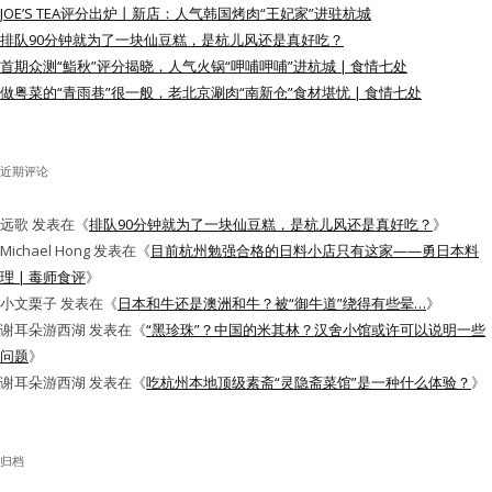
JOE’S TEA评分出炉丨新店：人气韩国烤肉“王妃家”进驻杭城
水区
排队90分钟就为了一块仙豆糕，是杭儿风还是真好吃？
首期众测“鮨秋”评分揭晓，人气火锅“呷哺呷哺”进杭城 | 食情七处
公会活动
做粤菜的“青雨巷”很一般，老北京涮肉“南新仓”食材堪忧 | 食情七处
信息发布
近期评论
悬赏测评
远歌
发表在《
排队90分钟就为了一块仙豆糕，是杭儿风还是真好吃？
》
私家厨房
Michael Hong
发表在《
目前杭州勉强合格的日料小店只有这家——勇日本料
理 | 毒师食评
》
小文栗子
发表在《
日本和牛还是澳洲和牛？被“御牛道”绕得有些晕…
》
谢耳朵游西湖
发表在《
“黑珍珠”？中国的米其林？汉舍小馆或许可以说明一些
问题
》
谢耳朵游西湖
发表在《
吃杭州本地顶级素斋“灵隐斋菜馆”是一种什么体验？
》
归档