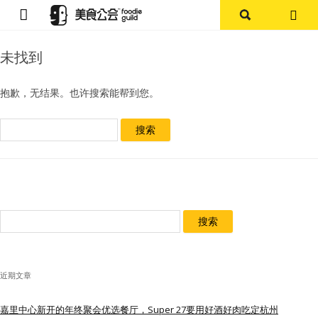
首页
未找到
论坛
抱歉，无结果。也许搜索能帮到您。
探店报告
搜
索：
杭州
上海
搜
其他
索：
美食杂谈
近期文章
资讯
嘉里中心新开的年终聚会优选餐厅，Super 27要用好酒好肉吃定杭州